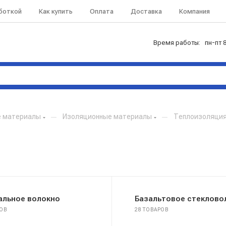
аботкой
Как купить
Оплата
Доставка
Компания
Время работы: пн-пт 8
е материалы
—
Изоляционные материалы
—
Теплоизоляци
альное волокно
Базальтовое стеклово
РОВ
28 ТОВАРОВ