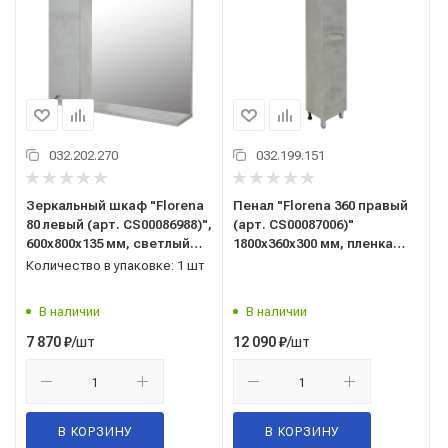
032.202.270
032.199.151
Зеркальный шкаф "Florena
Пенал "Florena 360 правый
80 левый (арт. CS00086988)",
(арт. CS00087006)"
600x800x135 мм, светлый
1800x360x300 мм, пленка
бетон , со шкафчиком
ПВХ, светлый бетон
Количество в упаковке: 1 шт
В наличии
В наличии
/шт
/шт
7 870
₽
12 090
₽
В КОРЗИНУ
В КОРЗИНУ