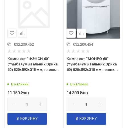
032.209.452
032.209.454
Комплект "ФЭНСИ 60"
Комплект "МОНРО 60"
(тумба+умывальник Эрика
(тумба+умывальник Эрика
60) 820x592x318 мм, пленка
60) 820x592x318 мм, пленка
ПВХ, белый
ПВХ, белый
В наличии
В наличии
/шт
/шт
11 150
₽
14 300
₽
В КОРЗИНУ
В КОРЗИНУ