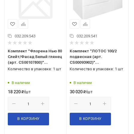
032.209.543
032.209.541
Комплект "Флорена Нью 80
Комплект "ЛОТОС 100/2
Слейт/Фасад Белый глянец
подвесная (арт.
(арт. CS00107800)"
CS00093902)"
(тумба+умывальник Монте
(тумба+умывальник Монте
Количество в упаковке: 1 шт
Количество в упаковке: 1 шт
Нео 80) 810x810x470 мм,
100) 510x985x458 мм, эмаль,
пленка ПВХ, белый/бетон
белый
В наличии
В наличии
/шт
/шт
18 220
₽
30 020
₽
В КОРЗИНУ
В КОРЗИНУ