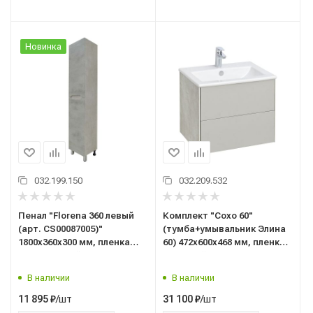
Новинка
032.199.150
032.209.532
Пенал "Florena 360 левый
Комплект "Сохо 60"
(арт. CS00087005)"
(тумба+умывальник Элина
1800x360x300 мм, пленка
60) 472x600x468 мм, пленка
ПВХ, светлый бетон
ПВХ, слэйт/галька серая
В наличии
В наличии
/шт
/шт
11 895
₽
31 100
₽