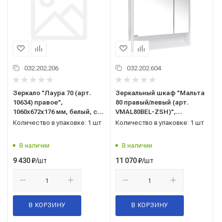
032.202.206
032.202.604
Зеркало "Лаура 70 (арт.
Зеркальный шкаф "Мальта
10634) правое",
80 правый/левый (арт.
1060x672x176 мм, белый, с
VMAL80BEL-ZSH)",
полочкой, со шкафчиком
850x800x134 мм, белый, с
Количество в упаковке: 1 шт
Количество в упаковке: 1 шт
полочкой
В наличии
В наличии
/шт
/шт
9 430
₽
11 070
₽
В КОРЗИНУ
В КОРЗИНУ