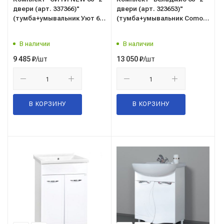
двери (арт. 337366)"
двери (арт. 323653)"
(тумба+умывальник Уют 60)
(тумба+умывальник Como
800x577x283 мм, пленка ПВХ,
60) 820x560x425 мм, пленка
белый
ПВХ, белый мрамор
В наличии
В наличии
/шт
/шт
9 485
₽
13 050
₽
В КОРЗИНУ
В КОРЗИНУ