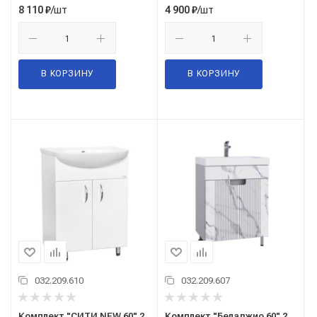
/шт
/шт
8 110
₽
4 900
₽
В КОРЗИНУ
В КОРЗИНУ
032.209.610
032.209.607
Комплект "СИТИ NEW 60" 2
Комплект "Беладжио 60" 2