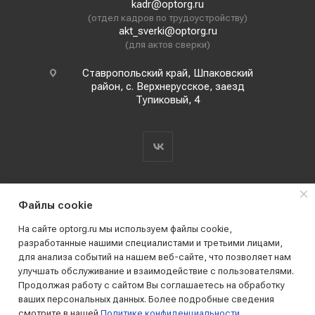
kadr@optorg.ru
(отдел кадров по трудоустройству)
akt_sverki@optorg.ru
(для актов сверки)
Ставропольский край, Шпаковский
район, с. Верхнерусское, заезд
Тупиковый, 4
Файлы cookie
На сайте optorg.ru мы используем файлы cookie,
разработанные нашими специалистами и третьими лицами,
для анализа событий на нашем веб-сайте, что позволяет нам
2019 - 2026 © АО КПК "Ставропольстройопторг"
улучшать обслуживание и взаимодействие с пользователями.
Все права защищены
Продолжая работу с сайтом Вы соглашаетесь на обработку
ваших персональных данных. Более подробные сведения
смотрите в нашей
Политике конфиденциальности
.