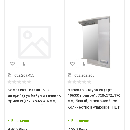
032.209.455
032.202.205
Комплект "Бланш 60 2
Зеркало "Лаура 60 (арт.
двери" (тумба+умывальник
10633) правое", 750x572x176
Эрика 60) 820x592x318 мм,
мм, белый, с полочкой, со
пленка ПВХ, белый/дуб
шкафчиком
Количество в упаковке: 1 шт
В наличии
В наличии
/шт
/шт
9 465
₽
7 290
₽