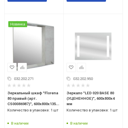
Новинка
032.202.271
032.202.950
Зеркальный шкаф "Florena
Зеркало "LED 020 BASE 80
80 правый (арт.
(УЦЕНЕННОЕ)", 600x800x4
CS00086987)", 600x800x135
мм
мм, светлый бетон , со
Количество в упаковке: 1 шт
Количество в упаковке: 1 шт
шкафчиком
В наличии
В наличии