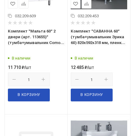
032.209.609
032.209.453
Комплект "Мальта 60" 2
Комплект "САВАННА 60"
двери (арт. 113655)"
(тумба+умывальник Эрика
(тумба+умывальник Como
60) 820x592x318 мм, пленка
60) 800x563x436 мм, пленка
ПВХ, белый
ПВХ, белый
В наличии
В наличии
/шт
/шт
11 710
₽
12 485
₽
В КОРЗИНУ
В КОРЗИНУ