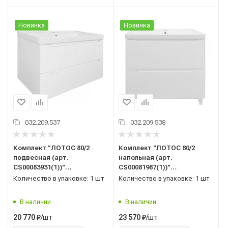
Новинка
Новинка
032.209.537
032.209.538
Комплект "ЛОТОС 80/2
Комплект "ЛОТОС 80/2
подвесная (арт.
напольная (арт.
CS00083931(1))"
CS00081987(1))"
(тумба+умывальник Монте
(тумба+умывальник Монте
Количество в упаковке: 1 шт
Количество в упаковке: 1 шт
80 AZ-836-80) 570x815x480
80 AZ-836-80) 835x815x480
мм, эмаль, белый
мм, эмаль, белый
В наличии
В наличии
/шт
/шт
20 770
₽
23 570
₽