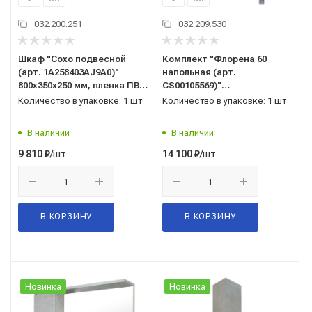
032.200.251
032.209.530
Шкаф "Сохо подвесной
Комплект "Флорена 60
(арт. 1A258403AJ9A0)"
напольная (арт.
800x350x250 мм, пленка ПВХ,
CS00105569)"
слэйт/галька серая, ГОСТ
(тумба+умывальник Монте
Количество в упаковке: 1 шт
Количество в упаковке: 1 шт
16371-93
Нео 60) 810x610x470 мм,
пленка ПВХ, светлый бетон
В наличии
В наличии
/шт
/шт
9 810
₽
14 100
₽
В КОРЗИНУ
В КОРЗИНУ
Новинка
Новинка