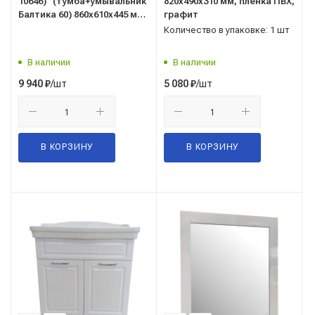
10646)" (тумба+умывальник
820x490x310 мм, пленка ПВХ,
Балтика 60) 860x610x445 мм,
графит
пленка ПВХ, белый
Количество в упаковке: 1 шт
В наличии
В наличии
/шт
/шт
9 940
₽
5 080
₽
В КОРЗИНУ
В КОРЗИНУ