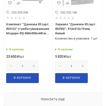
032.209.298
032.202.186
Комплект "Даниэла 85 (арт.
Зеркало "Даниэла 85 (арт.
80312)" (тумба+умывальник
80294)", 812x812x19 мм,
Модерн 85) 860x850x440 мм,
белый
пленка ПВХ, белый
Количество в упаковке: 1 шт
В наличии
В наличии
/шт
/шт
23 650
₽
5 820
₽
В КОРЗИНУ
В КОРЗИНУ
ПОКАЗАТЬ ЕЩЕ