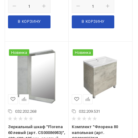
В КОРЗИНУ
В КОРЗИНУ
Новинка
Новинка
032.202.268
032.209.531
Зеркальный шкаф "Florena
Комплект "Флорена 80
60 левый (арт. CS00086983)",
напольная (арт.