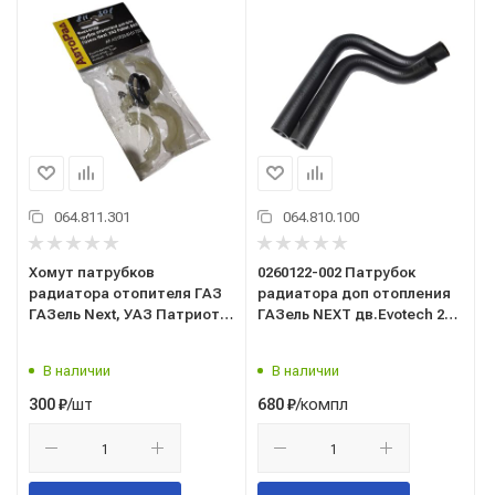
064.811.301
064.810.100
Хомут патрубков
0260122-002 Патрубок
радиатора отопителя ГАЗ
радиатора доп отопления
ГАЗель Next, УАЗ Патриот
ГАЗель NEXT дв.Evotech 274
(комплект-2 шт с
(к-т 2 шт) (LECAR)
кольцами); Авторад
В наличии
В наличии
/шт
/компл
300
₽
680
₽