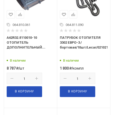
064.810.061
064.811.090
A62R32.8110010-10
ПАТРУБОК ОТОПИТЕЛЯ
ОТОПИТЕЛЬ
3302 ЕВРО-3 /
ДОПОЛНИТЕЛЬНЫЙ
бортовая/10шт/Lecar/021021902/
ГАЗель NEXT "Автобус"
(алюм. рад.) 12В (выпуск с
В наличии
В наличии
09.2017) АВТОРАД
/шт
/компл
8 787
₽
1 800
₽
В КОРЗИНУ
В КОРЗИНУ