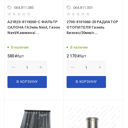
064.811.085
064.811.001
A21R23-8119200-C ФИЛЬТР
2705-8101060-20 РАДИАТОР
САЛОНА ГАЗель Next, Газон
ОТОПИТЕЛЯ Газель
Next/Камминз/
Бизнес/20мм/с
угольный/Zommer/
турбулизатором/АВТОРАД/
В наличии
В наличии
/шт
/шт
580
₽
2 170
₽
В КОРЗИНУ
В КОРЗИНУ