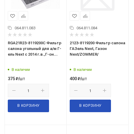
064.811.083
064.811.084
RGA21R23-8119200C Фильтр
2123-8119200 Фильтр салона
салона угольный для а/м Г-
ГАЗель Next, Газон
ель Next с 2014 г.в.,Г-он
Next/ZOMMER/
NEXT Премиум RIGINAL
В наличии
В наличии
/шт
/шт
375
₽
400
₽
В КОРЗИНУ
В КОРЗИНУ