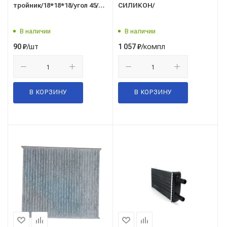
тройник/18*18*18/угол 45/
СИЛИКОН/
метал/
В наличии
В наличии
/шт
/компл
90
₽
1 057
₽
В КОРЗИНУ
В КОРЗИНУ