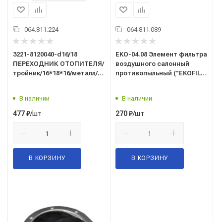
064.811.224
064.811.089
3221-8120040-d16/18
EKO-04.08 Элемент фильтра
ПЕРЕХОДНИК ОТОПИТЕЛЯ/
воздушного салонный
тройник/16*18*16/металл/
противопыльный ("EKOFIL")
ёлочка/
ГАЗ-3302 ГАЗель, Г-3302
Бизнес, Г-2217 Соболь
В наличии
В наличии
(NF6010, GB9950, SA1363,
3302-8122010)
/шт
/шт
477
₽
270
₽
В КОРЗИНУ
В КОРЗИНУ