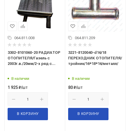
064.811.008
064.811.209
3302-8101060-20 РАДИАТОР
3221-8120040-d16/18
ОТОПИТЕЛЯ/Газель с
ПЕРЕХОДНИК ОТОПИТЕЛЯ/
2003г.в./20мм/2-х ряд с
тройник/16*18*16/металл/
турбулизатором/АВТОРАД
В наличии
В наличии
/шт
/шт
1 925
₽
80
₽
В КОРЗИНУ
В КОРЗИНУ