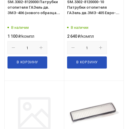
SM.3302-8120000 Патрубки
SM.3302-8120000-10
отопителя ГАЗель дв.
Патрубки отопителя
ЗМЗ-406 (нового образца)
ГАЗель дв.ЗМЗ-405 Евро-3
СИЛИКОН (к-т 4шт)
борт (к-т 10шт)
силикон/SDV/
В наличии
В наличии
/компл
/компл
1 100
₽
2 640
₽
В КОРЗИНУ
В КОРЗИНУ