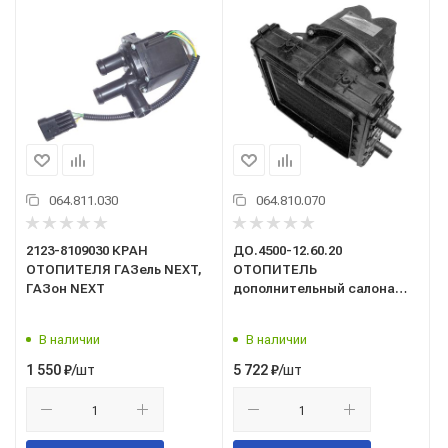
064.811.030
064.810.070
2123-8109030 КРАН
ДО.4500-12.60.20
ОТОПИТЕЛЯ ГАЗель NEXT,
ОТОПИТЕЛЬ
ГАЗон NEXT
дополнительный салона
Г-3221/d20/12в/алюм.рад/
Оригинал/
В наличии
В наличии
/шт
/шт
1 550
₽
5 722
₽