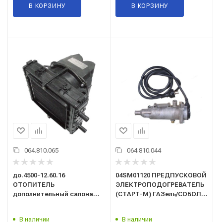
В КОРЗИНУ
В КОРЗИНУ
064.810.065
064.810.044
до.4500-12.60.16
04SM01120 ПРЕДПУСКОВОЙ
ОТОПИТЕЛЬ
ЭЛЕКТРОПОДОГРЕВАТЕЛЬ
дополнительный салона
(СТАРТ-М) ГАЗель/СОБОЛЬ
Г-3221 (d16) 12В (алюм.рад)
с двиг. КАММИНЗ ISF2.8
"Оригинал"
(2.0 кВт)
В наличии
В наличии