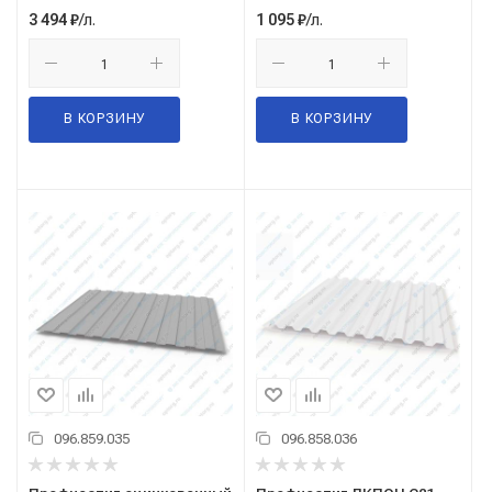
/л.
/л.
3 494
₽
1 095
₽
В КОРЗИНУ
В КОРЗИНУ
096.859.035
096.858.036