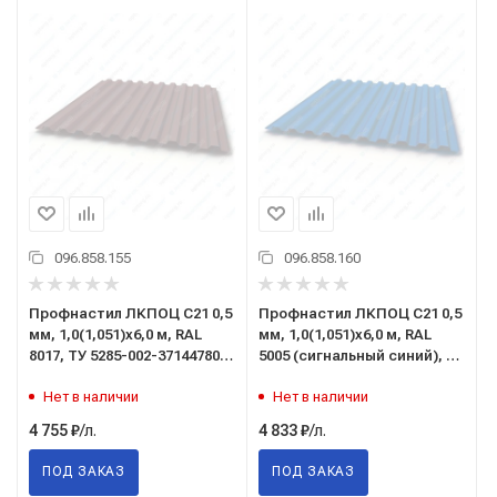
096.858.155
096.858.160
Профнастил ЛКПОЦ C21 0,5
Профнастил ЛКПОЦ C21 0,5
мм, 1,0(1,051)x6,0 м, RAL
мм, 1,0(1,051)x6,0 м, RAL
8017, ТУ 5285-002-37144780-
5005 (сигнальный синий), ТУ
2012 шоколад
5285-002-37144780-2012
Нет в наличии
Нет в наличии
/л.
/л.
4 755
₽
4 833
₽
ПОД ЗАКАЗ
ПОД ЗАКАЗ