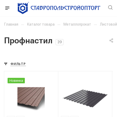
Главная
—
Каталог товара
—
Металлопрокат
—
Листовой
Профнастил
39
ФИЛЬТР
Новинка