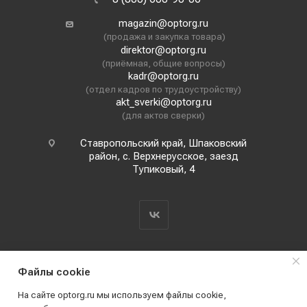
magazin@optorg.ru
(продажа и закупка товара)
direktor@optorg.ru
(приёмная, общие вопросы)
kadr@optorg.ru
(отдел кадров по трудоустройству)
akt_sverki@optorg.ru
(для актов сверки)
Ставропольский край, Шпаковский
район, с. Верхнерусское, заезд
Тупиковый, 4
Файлы cookie
На сайте optorg.ru мы используем файлы cookie,