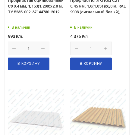
Профнастил оцинкованный
Профнастил ЛКПОЦ C21
C8 0,4 мм, 1,153(1,200)x2,0 м,
0,45 мм, 1,0(1,051)x6,0 м, RAL
ТУ 5285-002-37144780-2012
9003 (сигнальный белый),
ТУ 5285-002-37144780-2012
В наличии
В наличии
/л.
/л.
993
₽
4 376
₽
В КОРЗИНУ
В КОРЗИНУ