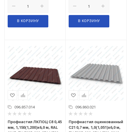
В КОРЗИНУ
В КОРЗИНУ
096.857.014
096.860.021
Профнастил ЛКПОЦ C8 0,45
Профнастил оцинкованный
мм, 1,150(1,200)x6,0 м, RAL
C21 0,7 мм, 1,0(1,051)x6,0 м,