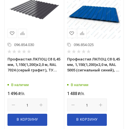
096.854.030
096.854.025
Профнастил ЛКПОЦ C8 0,45
Профнастил ЛКПОЦ C8 0,45
мм, 1,150(1,200)x2,0 м, RAL
мм, 1,150(1,200)x2,0 м, RAL
7024 (серый графит), ТУ
5005 (сигнальный синий), ТУ
5285-002-37144780-2012
5285-002-37144780-2012
В наличии
В наличии
/л.
/л.
1 496
₽
1 488
₽
В КОРЗИНУ
В КОРЗИНУ