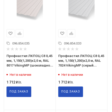
096.854.035
096.854.033
Профнастил ЛКПОЦ C8 0,45
Профнастил ЛКПОЦ C8 0,45
мм, 1,150(1,200)x2,0 м, RAL
мм, 1,150(1,200)x2,0 м, RAL
8017 VikingMP (шоколадно-
7024 VikingMP (серый
коричневый), ТУ 5285-002-
графит), ТУ 5285-002-
Нет в наличии
Нет в наличии
37144780-2012
37144780-2012
/л.
/л.
1 712
₽
1 712
₽
ПОД ЗАКАЗ
ПОД ЗАКАЗ