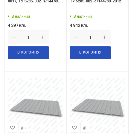
8017, ТУ 5285-002-37144780-
ТУ 5285-002-37144780-2012
2012 (шоколад)
В наличии
В наличии
/л.
/л.
4 397
₽
4 942
₽
В КОРЗИНУ
В КОРЗИНУ