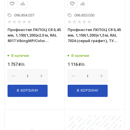
096.854.037
096.853.030
Профнастил ЛКПОЦ C8 0,45
Профнастил ЛКПОЦ C8 0,45
мм, 1,150(1,200)x2,0 м, RAL
мм, 1,150(1,200)x1,5 м, RAL
8017 VikingMP/Color
7024 (серый графит), ТУ
(шоколадно-коричневый),
5285-002-37144780-2012
ТУ 5285-002-37144780-2012
В наличии
В наличии
/л.
/л.
1 757
₽
1 116
₽
В КОРЗИНУ
В КОРЗИНУ