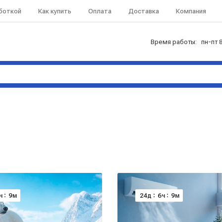
аботкой
Как купить
Оплата
Доставка
Компания
Время работы: пн-пт 8
9
24
6
9
ч
м
д
ч
м