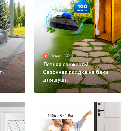
25 мая 2026
Летняя свежесть!
т-
Сезонная скидка на баки
для душа
146
6
9
д
ч
м