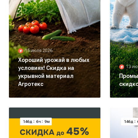
15 июля 2026
Хороший урожай в любых
13 ию
условиях! Скидка на
укрывной материал
Промы
Агротекс
скидк
146
6
9
146
д
ч
м
д