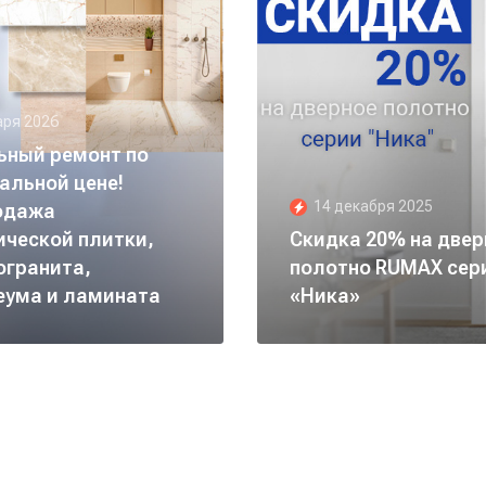
аря 2026
ьный ремонт по
альной цене!
14 декабря 2025
одажа
ческой плитки,
Скидка 20% на двер
огранита,
полотно RUMAX сер
еума и ламината
«Ника»