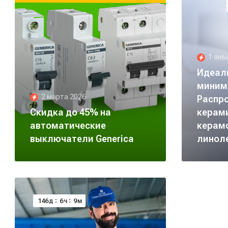
1 янв
Идеал
миним
2 марта 2026
Распр
Скидка до 45% на
керами
автоматические
керам
выключатели Generica
линол
146
6
9
д
ч
м