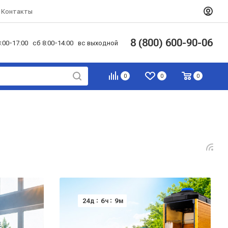
Контакты
8 (800) 600-90-06
:00-17:00 сб 8:00-14:00 вс выходной
0
0
0
24
6
9
д
ч
м