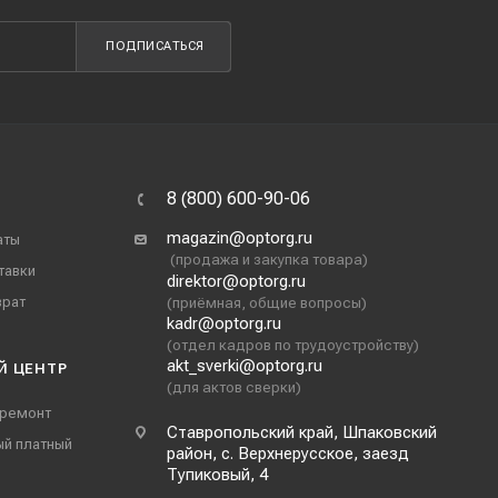
ПОДПИСАТЬСЯ
8 (800) 600-90-06
magazin@optorg.ru
аты
(продажа и закупка товара)
тавки
direktor@optorg.ru
врат
(приёмная, общие вопросы)
kadr@optorg.ru
(отдел кадров по трудоустройству)
akt_sverki@optorg.ru
Й ЦЕНТР
(для актов сверки)
 ремонт
Ставропольский край, Шпаковский
ый платный
район, с. Верхнерусское, заезд
Тупиковый, 4