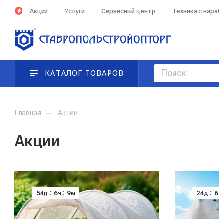
Акции
Услуги
Сервисный центр
Техника с нар
КАТАЛОГ ТОВАРОВ
Главная
—
Акции
Акции
54
6
9
24
6
д
ч
м
д