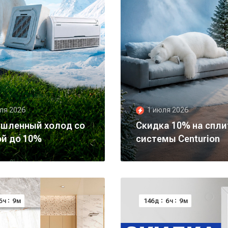
ля 2026
1 июля 2026
шленный холод со
Скидка 10% на спли
ой до 10%
системы Centurion
6
9
146
6
9
ч
м
д
ч
м