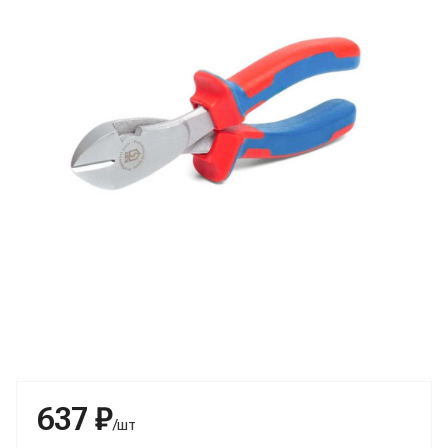
637 ₽
/шт