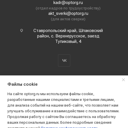
kadr@optorg.ru
(отдел кадров по трудоустройству)
akt_sverki@optorg.ru
(для актов сверки)
Ставропольский край, Шпаковский
район, с. Верхнерусское, заезд
Тупиковый, 4
Файлы cookie
На сайте optorg.ru мы используем файлы cookie,
разработанные нашими специалистами и третьими лицами,
для анализа событий на нашем веб-сайте, что позволяет нам
2019 - 2026 © АО КПК "Ставропольстройопторг"
улучшать обслуживание и взаимодействие с пользователями.
Все права защищены
Продолжая работу с сайтом Вы соглашаетесь на обработку
ваших персональных данных. Более подробные сведения