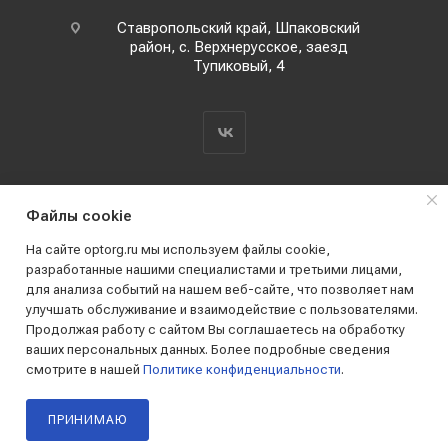
Ставропольский край, Шпаковский
район, с. Верхнерусское, заезд
Тупиковый, 4
Файлы cookie
На сайте optorg.ru мы используем файлы cookie,
разработанные нашими специалистами и третьими лицами,
для анализа событий на нашем веб-сайте, что позволяет нам
2019 - 2026 © АО КПК "Ставропольстройопторг"
улучшать обслуживание и взаимодействие с пользователями.
Все права защищены
Продолжая работу с сайтом Вы соглашаетесь на обработку
ваших персональных данных. Более подробные сведения
смотрите в нашей
Политике конфиденциальности
.
ПРИНИМАЮ
Главная
Каталог
Корзина
Кабинет