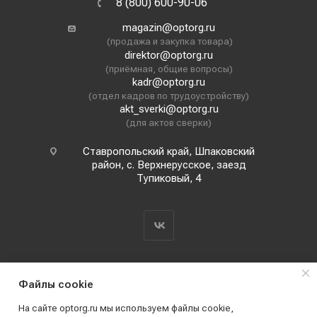
8 (800) 600-90-06
magazin@optorg.ru
(продажа и закупка товара)
direktor@optorg.ru
(приёмная, общие вопросы)
kadr@optorg.ru
(отдел кадров по трудоустройству)
akt_sverki@optorg.ru
(для актов сверки)
Ставропольский край, Шпаковский
район, с. Верхнерусское, заезд
Тупиковый, 4
Файлы cookie
На сайте optorg.ru мы используем файлы cookie,