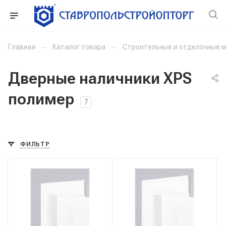
Главная
—
Каталог товара
—
Строительные и отделочные 
Дверные наличники XPS
полимер
7
ФИЛЬТР