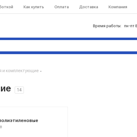
аботкой
Как купить
Оплата
Доставка
Компания
Время работы: пн-пт 8
я и комплектующие
щие
14
 полиэтиленовые
ОВ