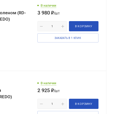
В наличии
3 980
₽
оленом (RD-
/шт
REDO)
В КОРЗИНУ
ЗАКАЗАТЬ В 1 КЛИК
В наличии
2 925
₽
и
/шт
REDO)
В КОРЗИНУ