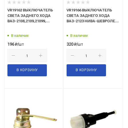
VR19162 ВЫКЛЮЧАТЕЛЬ
VR19166 ВЫКЛЮЧАТЕЛЬ
СВЕТА ЗАДНЕГО ХОДА
СВЕТА ЗАДНЕГО ХОДА
ВАЗ-2108,2109,21099,
ВАЗ-2123 НИВА-ШЕВРОЛЕ
2110,2111,2112,2113,2114,2115,
"VOLRAM" (взамен ВЗХ-5)
1111, 11113, М-2141
В наличии
В наличии
"VOLRAM" (взамен 55.3710)
/шт
/шт
196
₽
320
₽
В КОРЗИНУ
В КОРЗИНУ