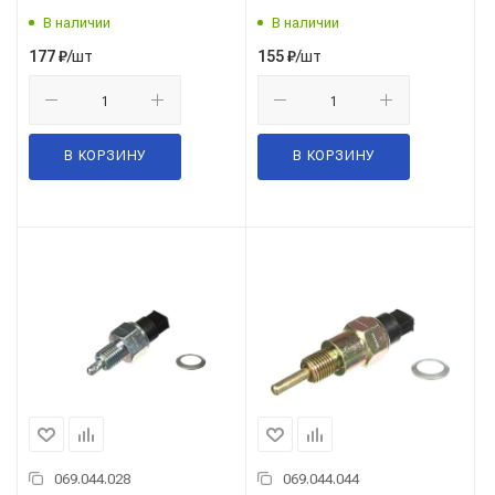
ВАЗ-2170,2171,2172 ПРИОРА
В наличии
В наличии
"VOLRAM"
/шт
/шт
177
₽
155
₽
В КОРЗИНУ
В КОРЗИНУ
069.044.028
069.044.044