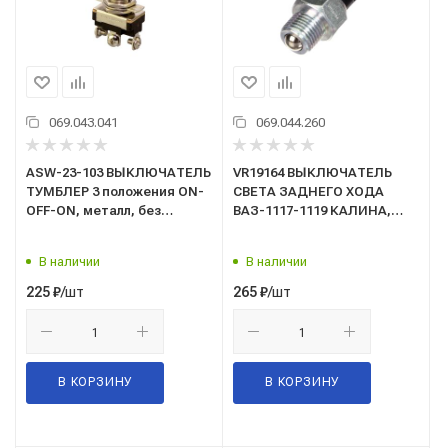
069.043.041
069.044.260
ASW-23-103 ВЫКЛЮЧАТЕЛЬ
VR19164 ВЫКЛЮЧАТЕЛЬ
ТУМБЛЕР 3 положения ON-
СВЕТА ЗАДНЕГО ХОДА
OFF-ON, металл, без
ВАЗ-1117-1119 КАЛИНА,
индикатора, 12В-10А
ВАЗ-2170 ПРИОРА, ВАЗ-2190
ГРАНТА (тросовая КПП)
В наличии
В наличии
"VOLRAM" (взамен
ВЗХ-9/2190-
/шт
/шт
225
₽
265
₽
3710410/1332.3768-01)
В КОРЗИНУ
В КОРЗИНУ