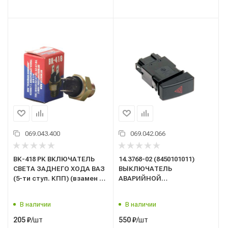
069.043.400
069.042.066
ВК-418 РК ВКЛЮЧАТЕЛЬ
14.3768-02 (8450101011)
СВЕТА ЗАДНЕГО ХОДА ВАЗ
ВЫКЛЮЧАТЕЛЬ
(5-ти ступ. КПП) (взамен ВК
АВАРИЙНОЙ
12-3 А) МТЗ
СИГНАЛИЗАЦИИ ВАЗ-2190
FL (белая подсветка)
В наличии
В наличии
/шт
/шт
205
₽
550
₽