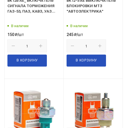
ВК12Б AE_ ВКЛЮЧАТЕЛЬ
ВК12-5 АЕ ВЫКЛЮЧАТЕЛЬ
СИГНАЛА ТОРМОЖЕНИЯ
БЛОКИРОВКИ МТЗ
ГАЗ-53, ПАЗ, КАВЗ, УАЗ
"АВТОЭЛЕКТРИКА"
"АВТОЭЛЕКТРИКА"
В наличии
В наличии
/шт
/шт
150
₽
245
₽
В КОРЗИНУ
В КОРЗИНУ