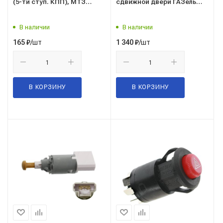
(5-ти ступ. КПП), МТЗ
сдвижной двери ГАЗель
(взамен ВК 12-3/ВК-418)
НЕКСТ (с 2-мя контактами)
В наличии
В наличии
/шт
/шт
165
₽
1 340
₽
В КОРЗИНУ
В КОРЗИНУ