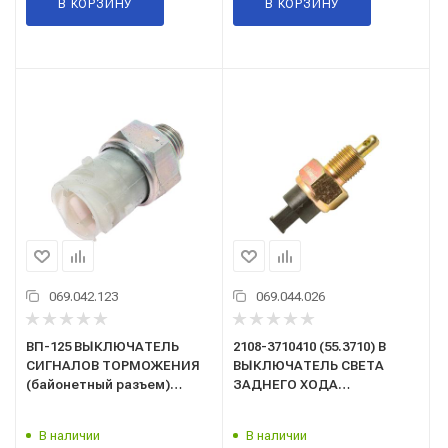
В КОРЗИНУ
В КОРЗИНУ
069.042.123
069.044.026
ВП-125 ВЫКЛЮЧАТЕЛЬ
2108-3710410 (55.3710) В
СИГНАЛОВ ТОРМОЖЕНИЯ
ВЫКЛЮЧАТЕЛЬ СВЕТА
(байонетный разъем)
ЗАДНЕГО ХОДА
КАМАЗ, МАЗ
ВАЗ-2108,2109,21099,
ПНЕВМАТИЧЕСКИЙ (аналог
2110,2111,2112,2113,2114,2115,
В наличии
В наличии
6052.3829-01)
1111, 11113, М-2141