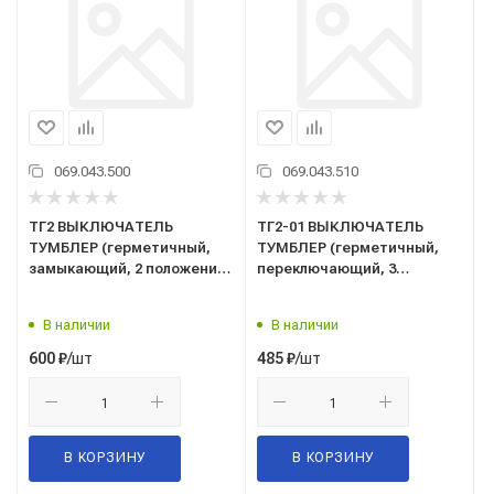
069.043.500
069.043.510
ТГ2 ВЫКЛЮЧАТЕЛЬ
ТГ2-01 ВЫКЛЮЧАТЕЛЬ
ТУМБЛЕР (герметичный,
ТУМБЛЕР (герметичный,
замыкающий, 2 положения
переключающий, 3
ON-OFF), металл, 12В-15А,
положения ON-OFF-ON),
24В-10А
металл, 12В-15А, 24В-10А
В наличии
В наличии
/шт
/шт
600
₽
485
₽
В КОРЗИНУ
В КОРЗИНУ