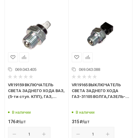
069.043.405
069.043.088
VR19159 ВКЛЮЧАТЕЛЬ
VR19165 ВЫКЛЮЧАТЕЛЬ
СВЕТА ЗАДНЕГО ХОДА ВАЗ,
СВЕТА ЗАДНЕГО ХОДА
(5-ти ступ. КПП), ГАЗ,
ГАЗ-31105 ВОЛГА,ГАЗЕЛЬ-
КАМАЗ, МТЗ (взамен ВК12-
Бизнес н/о, ГАЗ-3309, 33104
3А, ВК418, 1302.3768-01)
Валдай, БЛОКИРОВКИ
В наличии
В наличии
"VOLRAM"
ПУСКА ДВИГАТЕЛЯ МТЗ
(взамен ВК 12-31/1352.3768)
/шт
/шт
176
₽
315
₽
"VOLRAM"