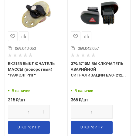
069.043.050
069.042.057
ВК318Б ВЫКЛЮЧАТЕЛЬ
379.3710М ВЫКЛЮЧАТЕЛЬ
МАССЫ (поворотный)
АВАРИЙНОЙ
"РАФЭЛГРИГ"
СИГНАЛИЗАЦИИ ВАЗ-2123
НИВА ШЕВРОЛЕ
В наличии
В наличии
/шт
/шт
315
₽
365
₽
В КОРЗИНУ
В КОРЗИНУ