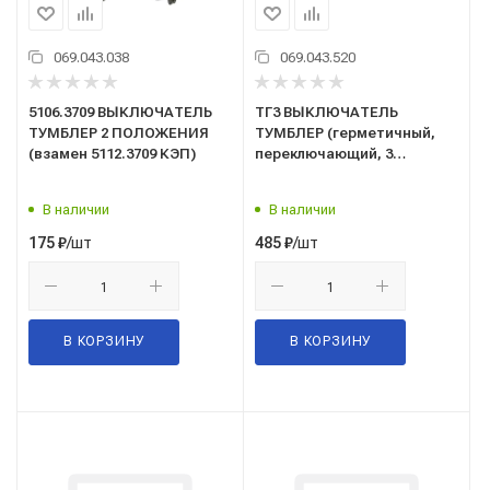
069.043.038
069.043.520
5106.3709 ВЫКЛЮЧАТЕЛЬ
ТГ3 ВЫКЛЮЧАТЕЛЬ
ТУМБЛЕР 2 ПОЛОЖЕНИЯ
ТУМБЛЕР (герметичный,
(взамен 5112.3709 КЭП)
переключающий, 3
положения ON-OFF-ON),
металл, 12В-15А, 24В-10А
В наличии
В наличии
/шт
/шт
175
₽
485
₽
В КОРЗИНУ
В КОРЗИНУ