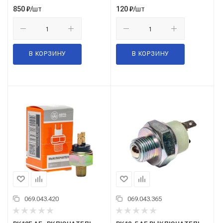
"ZOMMER" 17034
/шт
/шт
850
₽
120
₽
В КОРЗИНУ
В КОРЗИНУ
069.043.420
069.043.365