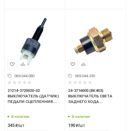
069.044.080
069.044.330
21214-3720020-02
24-3716000 (ВК403)
ВЫКЛЮЧАТЕЛЬ (ДАТЧИК)
ВЫКЛЮЧАТЕЛЬ СВЕТА
ПЕДАЛИ СЦЕПЛЕННИЯ
ЗАДНЕГО ХОДА
ВАЗ-21214, 2123 НИВА-
ГАЗ,МАЗ,КАМАЗ "ZOMMER"
ШЕВРОЛЕ, ГАЗ-3302,
17036
В наличии
В наличии
ГАЗЕЛЬ НЕКСТ (Е-3, 2-х
контактн.) "ТОЧМАШ"
/шт
/шт
345
₽
190
₽