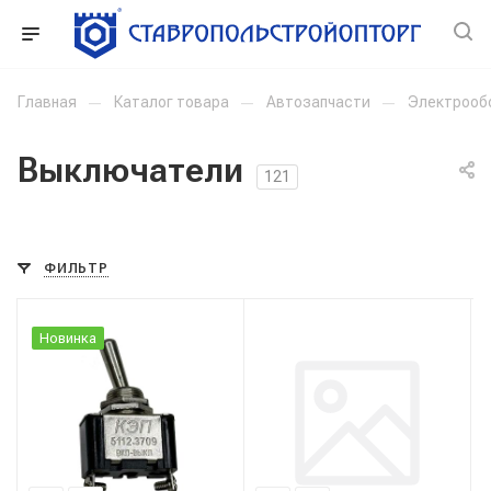
Главная
—
Каталог товара
—
Автозапчасти
—
Электрооб
Выключатели
121
ФИЛЬТР
Новинка