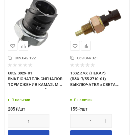
069.042.122
069.044.021
6052.3829-01
1332.3768 (ПЕКАР)
ВЫКЛЮЧАТЕЛЬ СИГНАЛОВ
(ВЗХ-7/55.3710-01)
ТОРМОЖЕНИЯ КАМАЗ, МАЗ
ВЫКЛЮЧАТЕЛЬ СВЕТА
ПНЕВМАТИЧЕСКИЙ
ЗАДНЕГО ХОДА ВАЗ-1117-
(ан.ВП-125 ) ЭМИ г.Пенза
1119 КАЛИНА, ВАЗ-2170
В наличии
В наличии
ПРИОРА
/шт
/шт
285
₽
155
₽