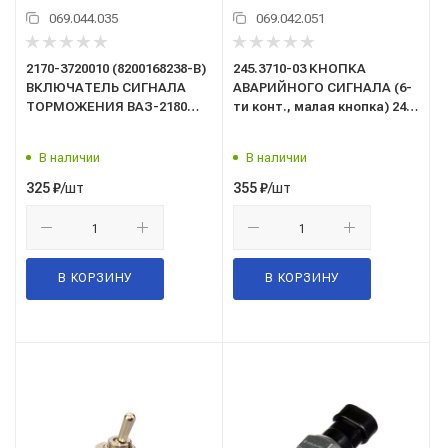
069.044.035
069.042.051
2170-3720010 (8200168238-B)
245.3710-03 КНОПКА
ВКЛЮЧАТЕЛЬ СИГНАЛА
АВАРИЙНОГО СИГНАЛА (6-
ТОРМОЖЕНИЯ ВАЗ-2180
ти конт., малая кнопка) 24
ВЕСТА, ВАЗ-2190,2191
В.
ГРАНТА, ВАЗ-2192,2194
В наличии
В наличии
КАЛИНА 2,
ВАЗ-2170,2171,2172 ПРИОРА
/шт
/шт
325
₽
355
₽
FL, НИВА 4х4
В КОРЗИНУ
В КОРЗИНУ