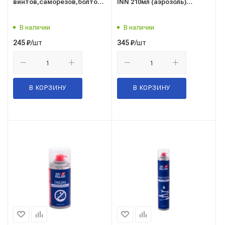
винтов,саморезов,болтов,гаек
INN 210мл (аэрозоль)
FILL INN 30мл(туба)
арт.FLP305
арт.FLP302
В наличии
В наличии
/шт
/шт
245
₽
345
₽
В КОРЗИНУ
В КОРЗИНУ