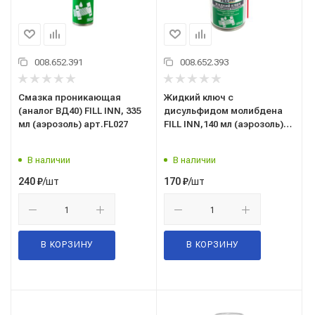
008.652.391
008.652.393
Смазка проникающая
Жидкий ключ с
(аналог ВД40) FILL INN, 335
дисульфидом молибдена
мл (аэрозоль) арт.FL027
FILL INN,140 мл (аэрозоль)
арт.FL119
В наличии
В наличии
/шт
/шт
240
₽
170
₽
В КОРЗИНУ
В КОРЗИНУ