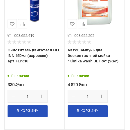
008.652.419
008.652.203
Очиститель двигателя FILL
Автошампунь для
INN 650мл (аэрозоль)
бесконтактной мойки
арт.FLP310
"Kimika wash ULTRA" (23кг)
В наличии
В наличии
/шт
/шт
330
₽
4 820
₽
В КОРЗИНУ
В КОРЗИНУ