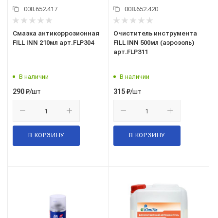
008.652.417
008.652.420
Смазка антикоррозионная
Очиститель инструмента
FILL INN 210мл арт.FLP304
FILL INN 500мл (аэрозоль)
арт.FLP311
В наличии
В наличии
/шт
/шт
290
₽
315
₽
В КОРЗИНУ
В КОРЗИНУ