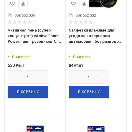
008.652.034
008.652.002
Активная пена (супер-
Салфетки влажные для
концентрат) «Active Foam
ухода за интерьером
Power» для грузовиков 1л
автомобиля, без разводов
Грасс (Grass) 113140
с антистатическим
эффектом IT-0311 Грасс
В наличии
В наличии
/шт
/шт
530
₽
84
₽
В КОРЗИНУ
В КОРЗИНУ