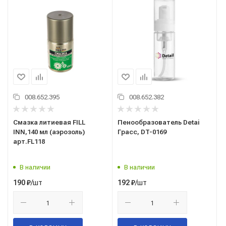
008.652.395
008.652.382
Смазка литиевая FILL
Пенообразователь Detai
INN,140 мл (аэрозоль)
Грасс, DT-0169
арт.FL118
В наличии
В наличии
/шт
/шт
190
₽
192
₽