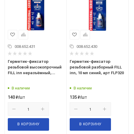
008.652.431
008.652.430
Герметик-фиксатор
Герметик-фиксатор
резьбовой высокопрочный
резьбовой разборный FILL
FILL inn неразъёмный,
inn, 10 мл синий, арт FLP320
красный, 10 мл арт.FLP321
В наличии
В наличии
/шт
/шт
140
₽
135
₽
В КОРЗИНУ
В КОРЗИНУ