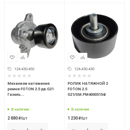
124.430.450
124.430.430
Механизм натяжения
РОЛИК НАТЯЖНОЙ 2
ремня FOTON 2.5 дв.G21
FOTON 2.5
Газель
G21/SM.PM40005154/
/000909/(SM.PM40005046)
В наличии
В наличии
/шт
/шт
2 880
₽
1 230
₽