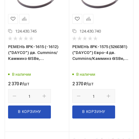
124.430.745
124.430.740
РЕМЕНЬ 8РК-1615 (-1612)
РЕМЕНЬ 8РК-1575 (5260381)
("DAYCO") дв. Cummins/
("DAYCO") Евро-4 дв.
Камминз 6ISBe,
Cummins/Камминз 6ISBe,
КАМАЗ-5490, Мерседес,
4ISBe (Cummins/Камминз)
НЕФАЗ (3289001)
Евро-4
В наличии
В наличии
/шт
/шт
2 370
₽
2 370
₽
В КОРЗИНУ
В КОРЗИНУ