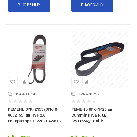
В КОРЗИНУ
В КОРЗИНУ
124.430.790
124.430.727
РЕМЕНЬ 8РК-2155 (8РК-0-
РЕМЕНЬ 8РК-1420 дв.
0002155) дв. ISF 2.8
Cummins ISBe, 6BT
генератора Г-3302 ГАЗель
(3911588)/Trialli/
(дв.Камминз)/Trialli/
В наличии
В наличии