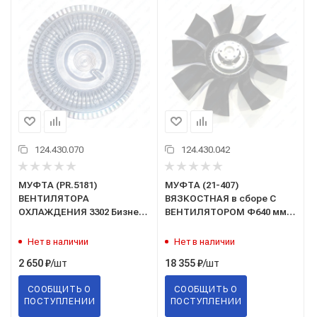
124.430.070
124.430.042
МУФТА (PR.5181)
МУФТА (21-407)
ВЕНТИЛЯТОРА
ВЯЗКОСТНАЯ в сборе С
ОХЛАЖДЕНИЯ 3302 Бизнес,
ВЕНТИЛЯТОРОМ Ф640 мм
Next КАММИНЗ 2.8 с
(Технотрон) (на дв.
крепежом/PRAVT/
Cummins/Камминз) (аналог
Нет в наличии
Нет в наличии
020004622)
/шт
/шт
2 650
₽
18 355
₽
СООБЩИТЬ О
СООБЩИТЬ О
ПОСТУПЛЕНИИ
ПОСТУПЛЕНИИ