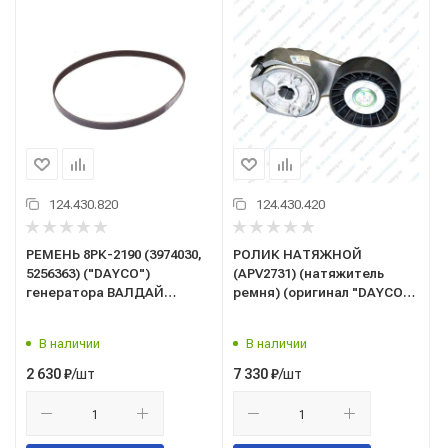
124.430.820
124.430.420
РЕМЕНЬ 8РК-2190 (3974030,
РОЛИК НАТЯЖНОЙ
5256363) ("DAYCO")
(APV2731) (натяжитель
генератора ВАЛДАЙ
ремня) (оригинал "DAYCO")
ГАЗ-3310 дв. Cummins/
дв. Cummins/Камминз
Камминз ISF 3.8
4ISBe,6ISBe,4ISDe,6ISDe
В наличии
В наличии
(шир. 32мм, гладкий)
(4936440, 4987964, 4891116,
/шт
/шт
2 630
₽
7 330
₽
4898548, 3936440)