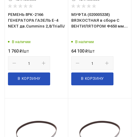
РЕМЕНЬ 8РК-2166
МУФТА (020005338)
ГЕНЕРАТОРА ГАЗЕЛЬ Е-4
ВЯЗКОСТНАЯ в сборе С
NEXT дв.Cummins 2,8/Trialli/
ВЕНТИЛЯТОРОМ Ф650 мм
Borg Warner Германия (на
дв. Cummins/Камминз
В наличии
В наличии
6ISBe) (21-500сб)
/шт
/шт
1 760
₽
64 100
₽
В КОРЗИНУ
В КОРЗИНУ