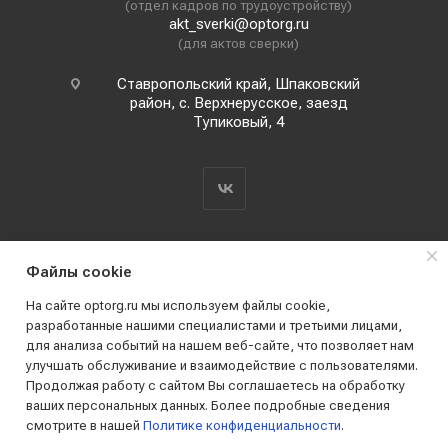
(отдел кадров по трудоустройству)
akt_sverki@optorg.ru
(для актов сверки)
Ставропольский край, Шпаковский
район, с. Верхнерусское, заезд
Тупиковый, 4
Файлы cookie
На сайте optorg.ru мы используем файлы cookie,
разработанные нашими специалистами и третьими лицами,
для анализа событий на нашем веб-сайте, что позволяет нам
2019 - 2026 © АО КПК "Ставропольстройопторг"
улучшать обслуживание и взаимодействие с пользователями.
Все права защищены
Продолжая работу с сайтом Вы соглашаетесь на обработку
ваших персональных данных. Более подробные сведения
смотрите в нашей
Политике конфиденциальности
.