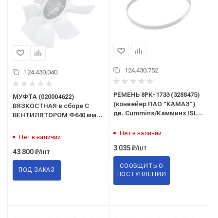
124.430.752
124.430.040
РЕМЕНЬ 8РК-1733 (3288475)
МУФТА (020004622)
(конвейер ПАО "КАМАЗ")
ВЯЗКОСТНАЯ в сборе С
дв. Cummins/Камминз ISLe,
ВЕНТИЛЯТОРОМ Ф640 мм
L, B, ISB, QSB
Borg Warner Германия (на
Нет в наличии
дв. Cummins/Камминз)
Нет в наличии
/шт
3 035
₽
/шт
43 800
₽
СООБЩИТЬ О
ПОД ЗАКАЗ
ПОСТУПЛЕНИИ