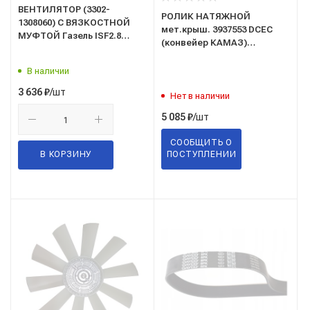
ВЕНТИЛЯТОР (3302-
РОЛИК НАТЯЖНОЙ
1308060) С ВЯЗКОСТНОЙ
мет.крыш. 3937553 DCEC
МУФТОЙ Газель ISF2.8
(конвейер КАМАЗ)
Бизнес,Next
(натяжитель ремня) дв.
Cummins/Камминз 4ISBe,
В наличии
6ISBe (шир. 40мм, гладкий)
/шт
3 636
₽
Нет в наличии
/шт
5 085
₽
СООБЩИТЬ О
В КОРЗИНУ
ПОСТУПЛЕНИИ