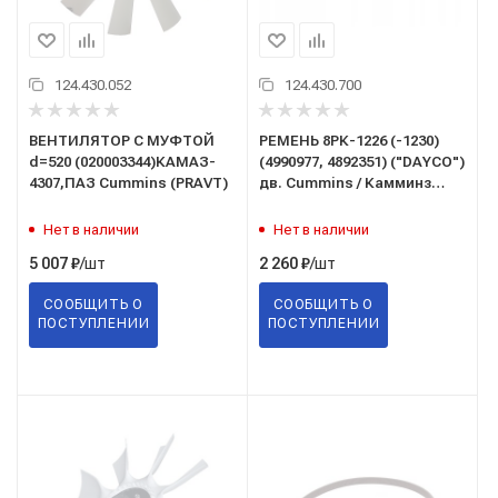
124.430.052
124.430.700
ВЕНТИЛЯТОР С МУФТОЙ
РЕМЕНЬ 8РК-1226 (-1230)
d=520 (020003344)КАМАЗ-
(4990977, 4892351) ("DAYCO")
4307,ПАЗ Cummins (PRAVT)
дв. Cummins / Камминз
4ISBe, 6ISBe Евро-3
Нет в наличии
Нет в наличии
/шт
/шт
5 007
₽
2 260
₽
СООБЩИТЬ О
СООБЩИТЬ О
ПОСТУПЛЕНИИ
ПОСТУПЛЕНИИ