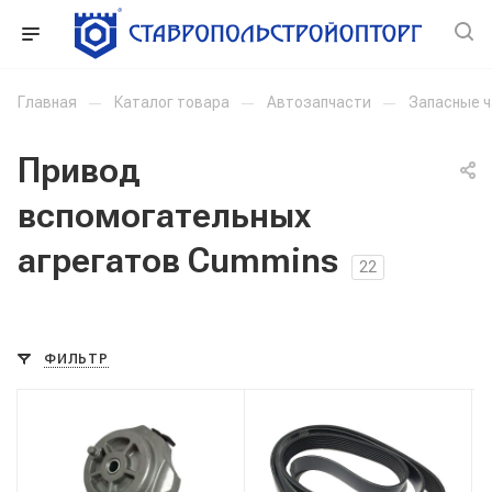
Главная
—
Каталог товара
—
Автозапчасти
—
Запасные 
Привод
вспомогательных
агрегатов Cummins
22
ФИЛЬТР