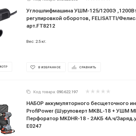
Углошлифмашина УШМ-125/1200Э ,1200Вт
регулировкой оборотов, FELISATTI/Фелис
арт.FT8212
Вес: 2.5 кг.
МОТР
В ИЗБРАННОЕ
СРАВНИТЬ
Код товара:
090.622.197
НАБОР аккумуляторного бесщеточного и
ProfiPower (Шуруповерт MKBL-18 + УШМ M
Перфоратор MKDHR-18 - 2АКБ 4А.ч/Заряд.у
E0247