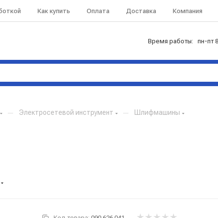
аботкой
Как купить
Оплата
Доставка
Компания
Время работы: пн-пт 8
—
Электросетевой инструмент
—
Шлифмашины
Код товара:
090.626.041