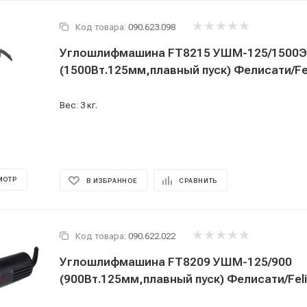
Код товара:
090.623.098
Углошлифмашина FT8215 УШМ-125/1500Э
(1500Вт.125мм,плавный пуск) Фелисати/Fel
Вес: 3 кг.
МОТР
В ИЗБРАННОЕ
СРАВНИТЬ
Код товара:
090.622.022
Углошлифмашина FT8209 УШМ-125/900
(900Вт.125мм,плавный пуск) Фелисати/Feli