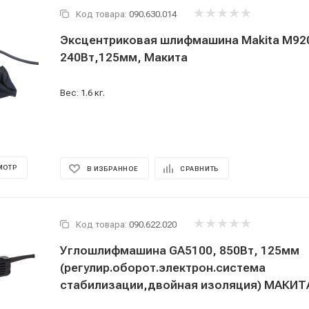
Код товара:
090.630.014
Эксцентриковая шлифмашина Makita M92
240Вт,125мм, Макита
Вес: 1.6 кг.
МОТР
В ИЗБРАННОЕ
СРАВНИТЬ
Код товара:
090.622.020
Углошлифмашина GA5100, 850Вт, 125мм
(регулир.оборот.электрон.система
стабилизации,двойная изоляция) МАКИТ