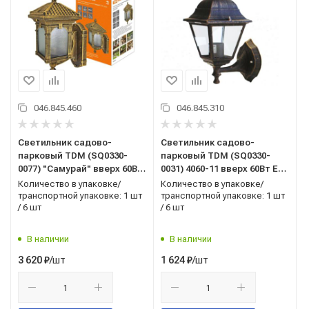
046.845.460
046.845.310
Светильник садово-
Светильник садово-
парковый TDM (SQ0330-
парковый TDM (SQ0330-
0077) "Самурай" вверх 60Вт
0031) 4060-11 вверх 60Вт E27
E27 бронза
бронза
Количество в упаковке/
Количество в упаковке/
транспортной упаковке: 1 шт
транспортной упаковке: 1 шт
/ 6 шт
/ 6 шт
В наличии
В наличии
/шт
/шт
3 620
₽
1 624
₽