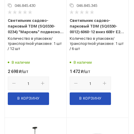
046.845.430
046.845.345
Светильник садово-
Светильник садово-
парковый TDM (SQ0330-
парковый TDM (SQ0330-
0234) "Марсель" подвесной
0012) 6060-12 вниз 60Вт E27
60Вт E27 махагон
бронза
Количество в упаковке/
Количество в упаковке/
транспортной упаковке: 1 шт
транспортной упаковке: 1 шт
/ 12 шт
/ 6 шт
В наличии
В наличии
/шт
/шт
2 698
₽
1 472
₽
В КОРЗИНУ
В КОРЗИНУ