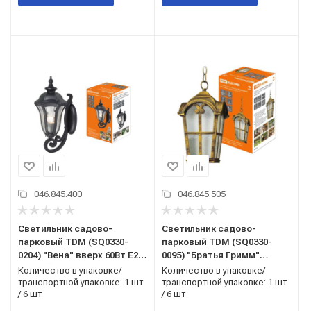
046.845.400
046.845.505
Светильник садово-
Светильник садово-
парковый TDM (SQ0330-
парковый TDM (SQ0330-
0204) "Вена" вверх 60Вт E27
0095) "Братья Гримм"
черный
подвесной 100Вт E27
Количество в упаковке/
Количество в упаковке/
бронза
транспортной упаковке: 1 шт
транспортной упаковке: 1 шт
/ 6 шт
/ 6 шт