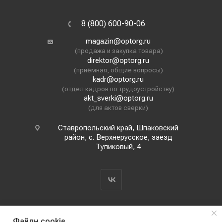
8 (800) 600-90-06
magazin@optorg.ru
(продажа и закупка товара)
direktor@optorg.ru
(приёмная, общие вопросы)
kadr@optorg.ru
(отдел кадров по трудоустройству)
akt_sverki@optorg.ru
(для актов сверки)
Ставропольский край, Шпаковский
район, с. Верхнерусское, заезд
Тупиковый, 4
Файлы cookie