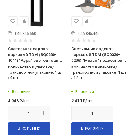
046.845.560
046.845.440
Светильник садово-
Светильник садово-
парковый TDM (SQ0330-
парковый TDM (SQ0330-
4041) "Аура" светодиодный
0236) "Милан" подвесной
4000К 800мм 6Вт черный
60Вт E27 серый
Количество в упаковке/
Количество в упаковке/
транспортной упаковке: 1 шт
транспортной упаковке: 1 шт
/ 4 шт
/ 12 шт
В наличии
В наличии
/шт
/шт
4 946
₽
2 410
₽
В КОРЗИНУ
В КОРЗИНУ