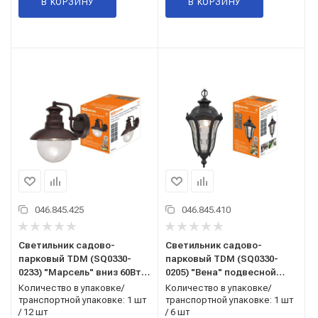
В КОРЗИНУ
В КОРЗИНУ
046.845.425
046.845.410
Светильник садово-
Светильник садово-
парковый TDM (SQ0330-
парковый TDM (SQ0330-
0233) "Марсель" вниз 60Вт
0205) "Вена" подвесной
E27 махагон
60Вт E27 черный
Количество в упаковке/
Количество в упаковке/
транспортной упаковке: 1 шт
транспортной упаковке: 1 шт
/ 12 шт
/ 6 шт