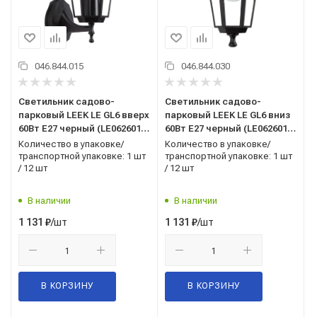
046.844.015
046.844.030
Светильник садово-
Светильник садово-
парковый LEEK LE GL6 вверх
парковый LEEK LE GL6 вниз
60Вт E27 черный (LE062601-
60Вт E27 черный (LE062601-
0014)
0017)
Количество в упаковке/
Количество в упаковке/
транспортной упаковке: 1 шт
транспортной упаковке: 1 шт
/ 12 шт
/ 12 шт
В наличии
В наличии
/шт
/шт
1 131
₽
1 131
₽
В КОРЗИНУ
В КОРЗИНУ