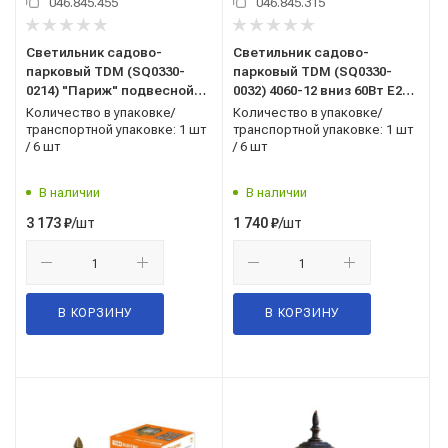
046.845.455
046.845.315
Светильник садово-
Светильник садово-
парковый TDM (SQ0330-
парковый TDM (SQ0330-
0214) "Париж" подвесной
0032) 4060-12 вниз 60Вт E27
60Вт E27 бронза
бронза
Количество в упаковке/
Количество в упаковке/
транспортной упаковке: 1 шт
транспортной упаковке: 1 шт
/ 6 шт
/ 6 шт
В наличии
В наличии
/шт
/шт
3 173
₽
1 740
₽
В КОРЗИНУ
В КОРЗИНУ