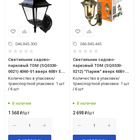
046.845.300
046.845.445
Светильник садово-
Светильник садово-
парковый TDM (SQ0330-
парковый TDM (SQ0330-
0021) 4060-01 вверх 60Вт E27
0212) "Париж" вверх 60Вт
черный
E27 бронза
Количество в упаковке/
Количество в упаковке/
транспортной упаковке: 1 шт
транспортной упаковке: 1 шт
/ 6 шт
/ 6 шт
В наличии
В наличии
/шт
/шт
1 568
₽
2 698
₽