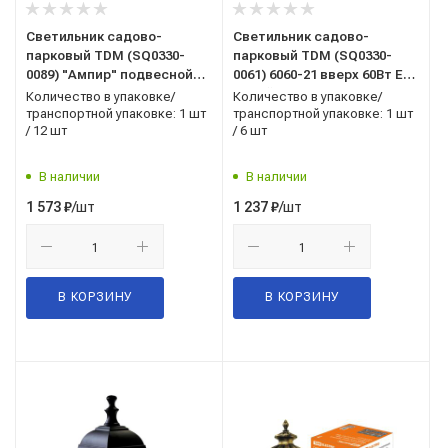
Светильник садово-
Светильник садово-
парковый TDM (SQ0330-
парковый TDM (SQ0330-
0089) "Ампир" подвесной
0061) 6060-21 вверх 60Вт E27
60Вт E27 бронза
белый
Количество в упаковке/
Количество в упаковке/
транспортной упаковке: 1 шт
транспортной упаковке: 1 шт
/ 12 шт
/ 6 шт
В наличии
В наличии
/шт
/шт
1 573
₽
1 237
₽
В КОРЗИНУ
В КОРЗИНУ