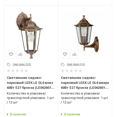
046.844.025
046.844.010
Светильник садово-
Светильник садово-
парковый LEEK LE GL6 вниз
парковый LEEK LE GL6 вверх
60Вт E27 бронза (LE062601-
60Вт E27 бронза (LE062601-
0016)
0013)
Количество в упаковке/
Количество в упаковке/
транспортной упаковке: 1 шт
транспортной упаковке: 1 шт
/ 12 шт
/ 12 шт
В наличии
В наличии