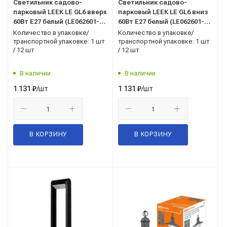
Светильник садово-
Светильник садово-
парковый LEEK LE GL6 вверх
парковый LEEK LE GL6 вниз
60Вт E27 белый (LE062601-
60Вт E27 белый (LE062601-
0015)
0018)
Количество в упаковке/
Количество в упаковке/
транспортной упаковке: 1 шт
транспортной упаковке: 1 шт
/ 12 шт
/ 12 шт
В наличии
В наличии
/шт
/шт
1 131
₽
1 131
₽
В КОРЗИНУ
В КОРЗИНУ