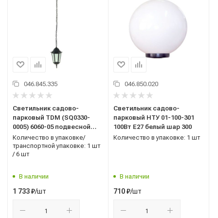
046.845.335
046.850.020
Светильник садово-
Светильник садово-
парковый TDM (SQ0330-
парковый НТУ 01-100-301
0005) 6060-05 подвесной
100Вт E27 белый шар 300
60Вт E27 черный
Количество в упаковке/
Количество в упаковке: 1 шт
транспортной упаковке: 1 шт
/ 6 шт
В наличии
В наличии
/шт
/шт
1 733
₽
710
₽