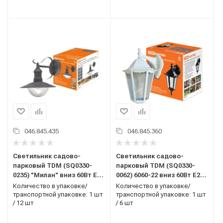
046.845.435
046.845.360
Светильник садово-
Светильник садово-
парковый TDM (SQ0330-
парковый TDM (SQ0330-
0235) "Милан" вниз 60Вт E27
0062) 6060-22 вниз 60Вт E27
серый
белый
Количество в упаковке/
Количество в упаковке/
транспортной упаковке: 1 шт
транспортной упаковке: 1 шт
/ 12 шт
/ 6 шт