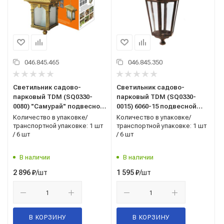
046.845.465
046.845.350
Светильник садово-
Светильник садово-
парковый TDM (SQ0330-
парковый TDM (SQ0330-
0080) "Самурай" подвесной
0015) 6060-15 подвесной
60Вт E27 бронза
60Вт E27 бронза
Количество в упаковке/
Количество в упаковке/
транспортной упаковке: 1 шт
транспортной упаковке: 1 шт
/ 6 шт
/ 6 шт
В наличии
В наличии
/шт
/шт
2 896
₽
1 595
₽
В КОРЗИНУ
В КОРЗИНУ