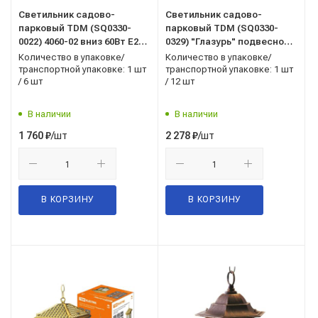
Светильник садово-
Светильник садово-
парковый TDM (SQ0330-
парковый TDM (SQ0330-
0022) 4060-02 вниз 60Вт E27
0329) "Глазурь" подвесной
черный
60Вт E27 бронза
Количество в упаковке/
Количество в упаковке/
транспортной упаковке: 1 шт
транспортной упаковке: 1 шт
/ 6 шт
/ 12 шт
В наличии
В наличии
/шт
/шт
1 760
₽
2 278
₽
В КОРЗИНУ
В КОРЗИНУ