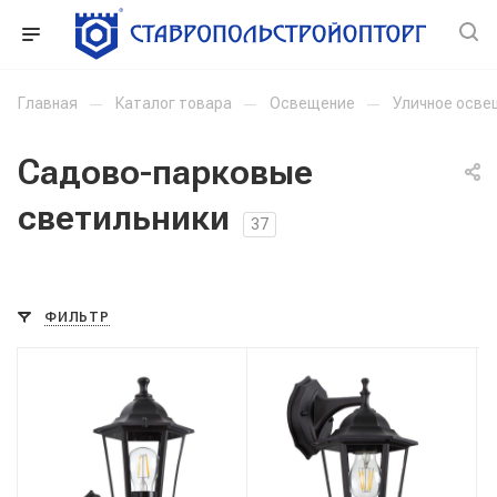
Главная
—
Каталог товара
—
Освещение
—
Уличное осве
Садово-парковые
светильники
37
ФИЛЬТР