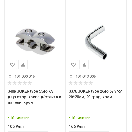
191.090.015
191.043.005
3409 JOKER type 55/R-7А
3376 JOKER type 26/R-32 угол
двухстор. крепл.д/стекла и
20*20см, 90 град, хром
панели, хром
В наличии
В наличии
/шт
/шт
105
₽
166
₽