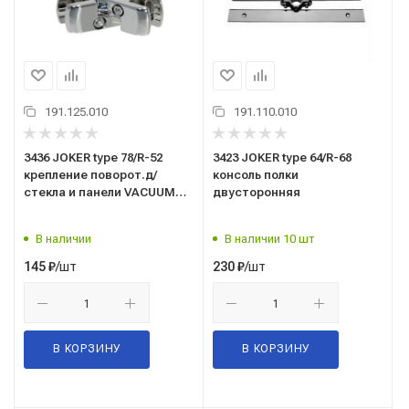
191.125.010
191.110.010
3436 JOKER type 78/R-52
3423 JOKER type 64/R-68
крепление поворот.д/
консоль полки
стекла и панели VACUUM
двусторонняя
хром
В наличии
В наличии 10 шт
/шт
/шт
145
₽
230
₽
В КОРЗИНУ
В КОРЗИНУ