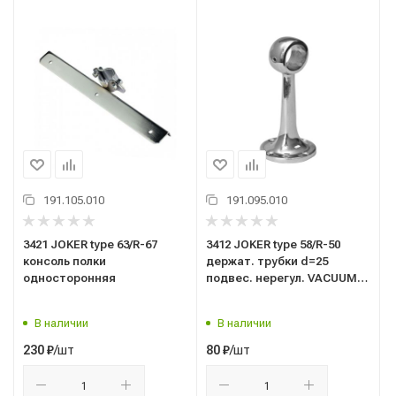
191.105.010
191.095.010
3421 JOKER type 63/R-67
3412 JOKER type 58/R-50
консоль полки
держат. трубки d=25
односторонняя
подвес. нерегул. VACUUM
хром
В наличии
В наличии
/шт
/шт
230
₽
80
₽