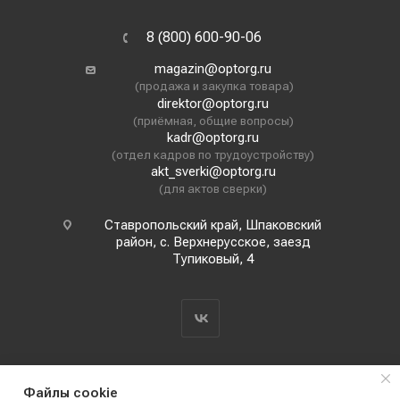
8 (800) 600-90-06
magazin@optorg.ru
(продажа и закупка товара)
direktor@optorg.ru
(приёмная, общие вопросы)
kadr@optorg.ru
(отдел кадров по трудоустройству)
akt_sverki@optorg.ru
(для актов сверки)
Ставропольский край, Шпаковский
район, с. Верхнерусское, заезд
Тупиковый, 4
Файлы cookie