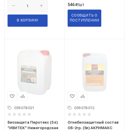
/шт
546
₽
СООБЩИТЬ О
В КОРЗИНУ
ПОСТУПЛЕНИИ
039.078.021
039.078.012
Биозащита Пиротекс (5 л)
Огнебиозащитный состав
"ИВИТЕК" Нижегородская
ОБ-2гр. (5л) АКРИМАКС