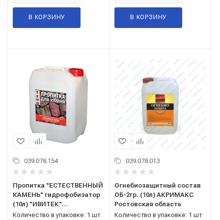
В КОРЗИНУ
В КОРЗИНУ
039.078.154
039.078.013
Пропитка "ЕСТЕСТВЕННЫЙ
Огнебиозащитный состав
КАМЕНЬ" гидрофобизатор
ОБ-2гр. (10л) АКРИМАКС
(10л) "ИВИТЕК"
Ростовская область
Нижегородская область
Количество в упаковке: 1 шт
Количество в упаковке: 1 шт