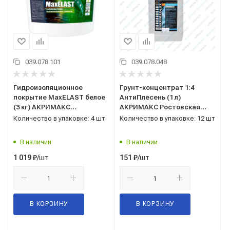
039.078.101
039.078.048
Гидроизоляционное
Грунт-концентрат 1:4
покрытие MaxELAST белое
АнтиПлесень (1 л)
(3 кг) АКРИМАКС
АКРИМАКС Ростовская
Ростовская область
область
Количество в упаковке: 4 шт
Количество в упаковке: 12 шт
В наличии
В наличии
/шт
/шт
1 019
₽
151
₽
В КОРЗИНУ
В КОРЗИНУ