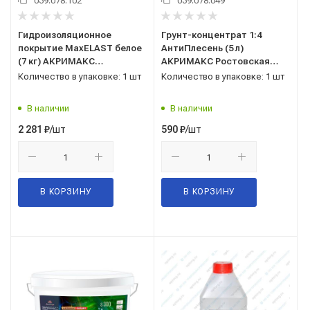
039.078.102
039.078.049
Гидроизоляционное
Грунт-концентрат 1:4
покрытие MaxELAST белое
АнтиПлесень (5 л)
(7 кг) АКРИМАКС
АКРИМАКС Ростовская
Ростовская область
область
Количество в упаковке: 1 шт
Количество в упаковке: 1 шт
В наличии
В наличии
/шт
/шт
2 281
₽
590
₽
В КОРЗИНУ
В КОРЗИНУ