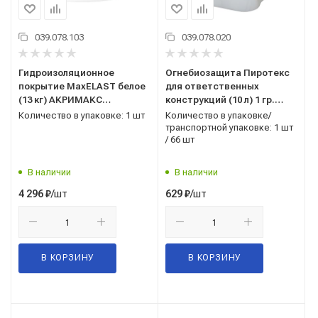
039.078.103
039.078.020
Гидроизоляционное
Огнебиозащита Пиротекс
покрытие MaxELAST белое
для ответственных
(13 кг) АКРИМАКС
конструкций (10 л) 1 гр.
Ростовская область
красного цвета "ИВИТЕК"
Количество в упаковке: 1 шт
Количество в упаковке/
Нижегородская область
транспортной упаковке: 1 шт
/ 66 шт
В наличии
В наличии
/шт
/шт
4 296
₽
629
₽
В КОРЗИНУ
В КОРЗИНУ