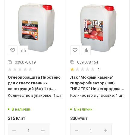
039.078.019
039.078.164
1
Огнебиозащита Пиротекс
Лак "Мокрый камень"
для ответственных
гидрофобизатор (10л)
конструкций (5 л) 1 гр.
"ИВИТЕК" Нижегородская
красного цвета "ИВИТЕК"
область
Количество в упаковке: 1 шт
Количество в упаковке: 1 шт
Нижегородская область
В наличии
В наличии
/шт
/шт
315
₽
830
₽