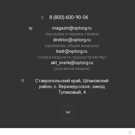
8 (800) 600-90-06
magazin@optorg.ru
(продажа и закупка товара)
direktor@optorg.ru
(приёмная, общие вопросы)
kadr@optorg.ru
(отдел кадров по трудоустройству)
akt_sverki@optorg.ru
(для актов сверки)
Ставропольский край, Шпаковский
район, с. Верхнерусское, заезд
Тупиковый, 4