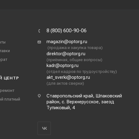
8 (800) 600-90-06
magazin@optorg.ru
аты
(продажа и закупка товара)
тавки
direktor@optorg.ru
врат
(приёмная, общие вопросы)
kadr@optorg.ru
(отдел кадров по трудоустройству)
akt_sverki@optorg.ru
Й ЦЕНТР
(для актов сверки)
 ремонт
Ставропольский край, Шпаковский
ый платный
район, с. Верхнерусское, заезд
Тупиковый, 4