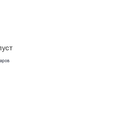
пуст
варов