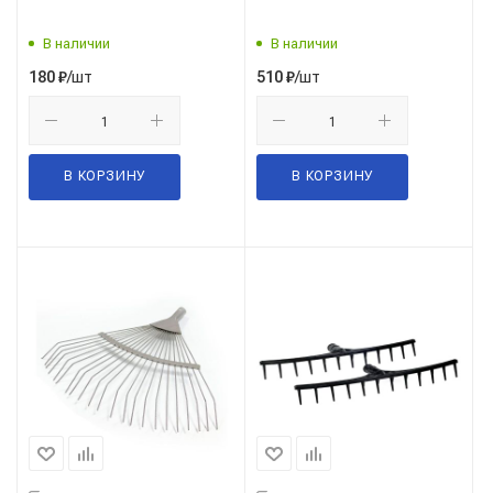
СИРИУС (черные)
мет.фиксатором 15 зуб.
В наличии
В наличии
/шт
/шт
180
₽
510
₽
В КОРЗИНУ
В КОРЗИНУ