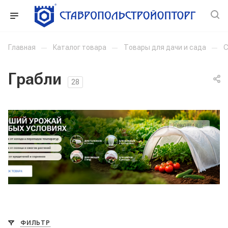
Главная
—
Каталог товара
—
Товары для дачи и сада
—
С
Грабли
28
Реклама ⋮
ФИЛЬТР