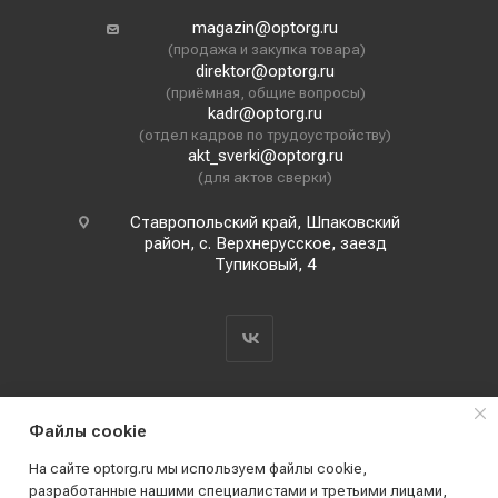
magazin@optorg.ru
(продажа и закупка товара)
direktor@optorg.ru
(приёмная, общие вопросы)
kadr@optorg.ru
(отдел кадров по трудоустройству)
akt_sverki@optorg.ru
(для актов сверки)
Ставропольский край, Шпаковский
район, с. Верхнерусское, заезд
Тупиковый, 4
Файлы cookie
На сайте optorg.ru мы используем файлы cookie,
разработанные нашими специалистами и третьими лицами,