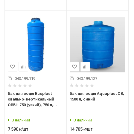
040.199.119
040.199.127
Бак для воды Ecoplast
Бак для воды Aquaplast ОВ,
овально-вертикальный
1500 л, синий
ОВБН 750 (узкий), 750 л,
синий
В наличии
В наличии
/шт
/шт
7 590
₽
14 705
₽