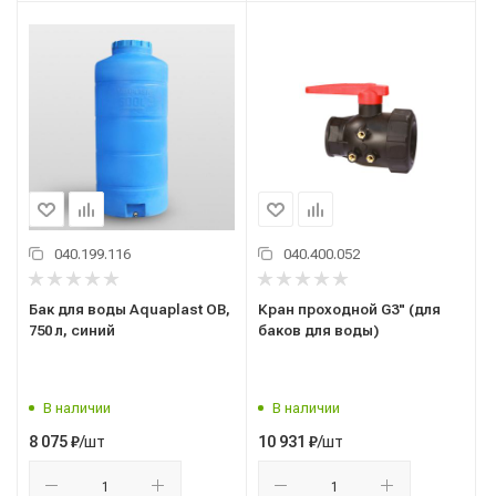
040.199.116
040.400.052
Бак для воды Aquaplast ОВ,
Кран проходной G3" (для
750 л, синий
баков для воды)
В наличии
В наличии
/шт
/шт
8 075
₽
10 931
₽