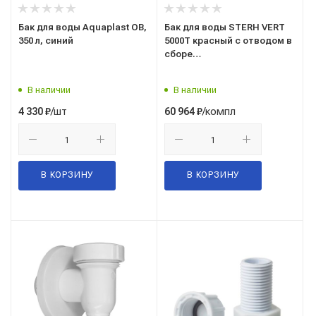
Бак для воды Aquaplast ОВ,
Бак для воды STERH VERT
350 л, синий
5000Т красный с отводом в
сборе
(транспортировочная для
КАС, удобрений,
В наличии
В наличии
агрохимии, реагентов),
5000 л,
/шт
/компл
4 330
₽
60 964
₽
В КОРЗИНУ
В КОРЗИНУ