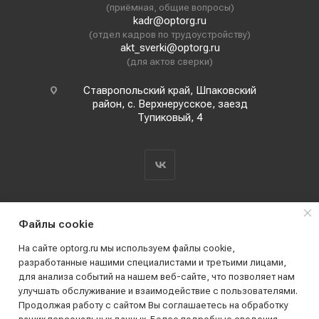
(приёмная, общие вопросы)
kadr@optorg.ru
(отдел кадров по трудоустройству)
akt_sverki@optorg.ru
(для актов сверки)
Ставропольский край, Шпаковский
район, с. Верхнерусское, заезд
Тупиковый, 4
Файлы cookie
На сайте optorg.ru мы используем файлы cookie,
разработанные нашими специалистами и третьими лицами,
для анализа событий на нашем веб-сайте, что позволяет нам
2019 - 2026 © АО КПК "Ставропольстройопторг"
улучшать обслуживание и взаимодействие с пользователями.
Все права защищены
Продолжая работу с сайтом Вы соглашаетесь на обработку