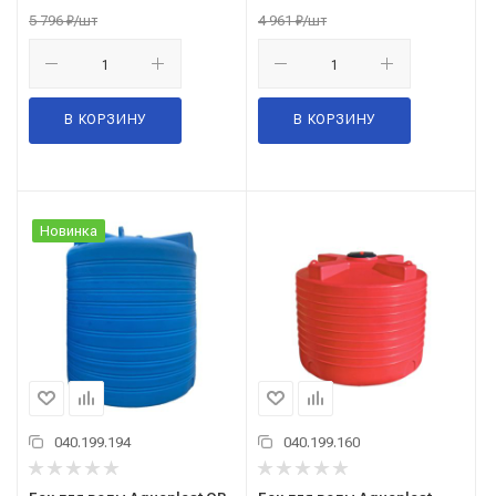
5 796
₽
/шт
4 961
₽
/шт
В КОРЗИНУ
В КОРЗИНУ
Новинка
040.199.194
040.199.160