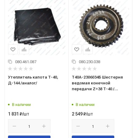
080.461.087
080.230.038
Утеплитель капота Т-40,
Т40А-2306034Б Шестерня
Д-144 /аналог/
ведомая конечной
передачи Z=38 Т-40 /
аналог/
В наличии
В наличии
/шт
/шт
1 831
₽
2 549
₽