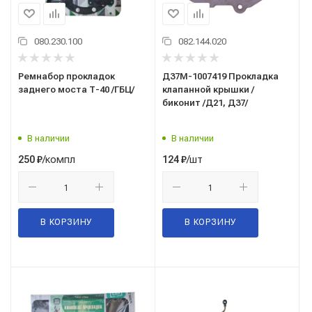
080.230.100
082.144.020
Ремнабор прокладок
Д37М-1007419 Прокладка
заднего моста Т-40 /ГБЦ/
клапанной крышки /
биконит /Д21, Д37/
В наличии
В наличии
/компл
/шт
250
₽
124
₽
В КОРЗИНУ
В КОРЗИНУ