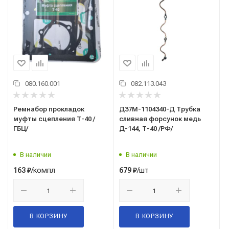
080.160.001
082.113.043
Ремнабор прокладок
Д37М-1104340-Д Трубка
муфты сцепления Т-40 /
сливная форсунок медь
ГБЦ/
Д-144, Т-40 /РФ/
В наличии
В наличии
/компл
/шт
163
₽
679
₽
В КОРЗИНУ
В КОРЗИНУ