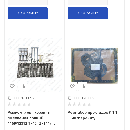
В КОРЗИНУ
В КОРЗИНУ
080.161.097
080.170.002
Ремкомплект корзины
Ремнабор прокладок КПП
сцепления полный
Т-40 /паронит/
1169/12312 Т-40, Д-144 /
аналог/