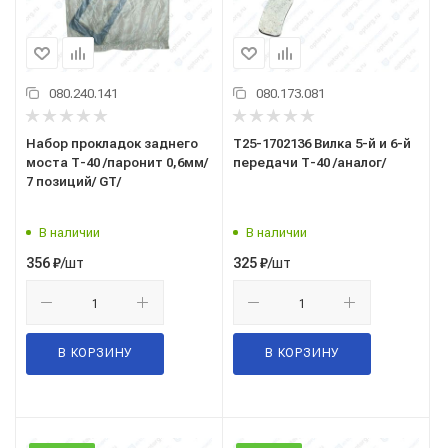
080.240.141
080.173.081
Набор прокладок заднего
Т25-1702136 Вилка 5-й и 6-й
моста Т-40 /паронит 0,6мм/
передачи Т-40 /аналог/
7 позиций/ GT/
В наличии
В наличии
/шт
/шт
356
₽
325
₽
В КОРЗИНУ
В КОРЗИНУ