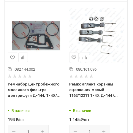
082.144.002
080.161.096
Ремнабор центробежного
Ремкомплект корзины
масляного фильтра
сцепления малый
центрифуги Д-144, Т-40 /
1168/12311 Т-40, Д-144 /
КН-7251/
аналог/
В наличии
В наличии
/шт
/шт
194
₽
1 145
₽