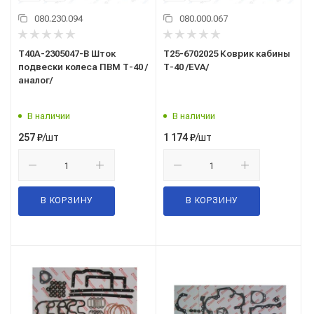
080.230.094
080.000.067
Т40А-2305047-В Шток
Т25-6702025 Коврик кабины
подвески колеса ПВМ Т-40 /
Т-40 /EVA/
аналог/
В наличии
В наличии
/шт
/шт
257
₽
1 174
₽
В КОРЗИНУ
В КОРЗИНУ