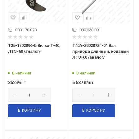
080.170.070
080.230.091
Т25-1702096-Б Вилка Т-40,
Т40А-2302072Г-01 Вал
ЛТЗ-60 /аналог/
привода длинный, кованый
ЛТЗ-60 /аналог/
В наличии
В наличии
/шт
/шт
352
₽
5 587
₽
В КОРЗИНУ
В КОРЗИНУ