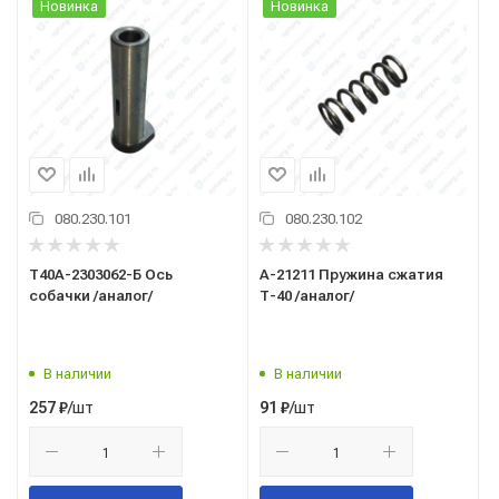
Новинка
Новинка
080.230.101
080.230.102
Т40А-2303062-Б Ось
А-21211 Пружина сжатия
собачки /аналог/
Т-40 /аналог/
В наличии
В наличии
/шт
/шт
257
₽
91
₽