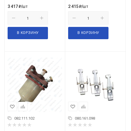
/шт
/шт
3 417
₽
2 415
₽
В КОРЗИНУ
В КОРЗИНУ
082.111.102
080.161.098