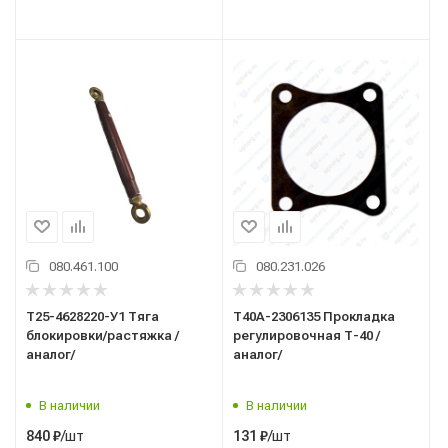
080.461.100
080.231.026
Т25-4628220-У1 Тяга
Т40А-2306135 Прокладка
блокировки/растяжка /
регулировочная Т-40 /
аналог/
аналог/
В наличии
В наличии
/шт
/шт
840
₽
131
₽