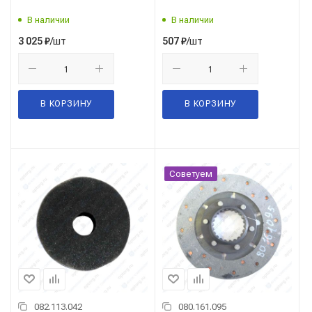
В наличии
В наличии
/шт
/шт
3 025
₽
507
₽
В КОРЗИНУ
В КОРЗИНУ
Советуем
082.113.042
080.161.095