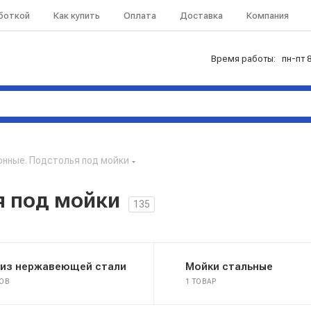
аботкой
Как купить
Оплата
Доставка
Компания
Время работы: пн-пт 8
онные. Подстолья под мойки
я под мойки
135
 из нержавеющей стали
Мойки стальные
РОВ
1 ТОВАР