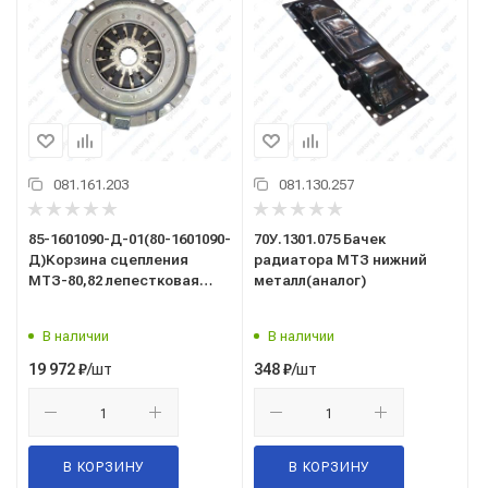
081.161.203
081.130.257
85-1601090-Д-01(80-1601090-
70У.1301.075 Бачек
Д)Корзина сцепления
радиатора МТЗ нижний
МТЗ-80,82 лепестковая
металл(аналог)
MEGAPOWER(аналог)
В наличии
В наличии
/шт
/шт
19 972
₽
348
₽
В КОРЗИНУ
В КОРЗИНУ