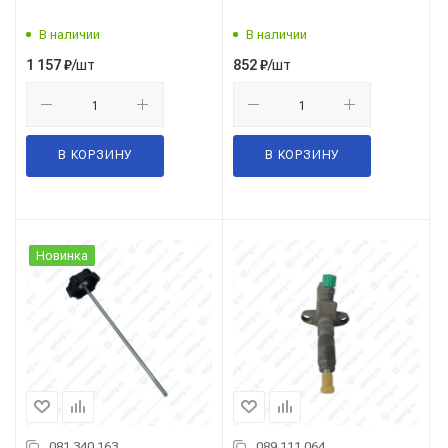
В наличии
В наличии
/шт
/шт
1 157
₽
852
₽
В КОРЗИНУ
В КОРЗИНУ
Новинка
081.340.163
089.111.064