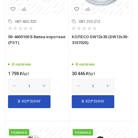
081.462.320
081.310.212
50-4605100 Б Вилка короткая
КОЛЕСО DW12х30 (DW12х30-
(РЗТ)
3107020)
В наличии
В наличии
/шт
/шт
1 798
₽
30 446
₽
В КОРЗИНУ
В КОРЗИНУ
Новинка
Новинка