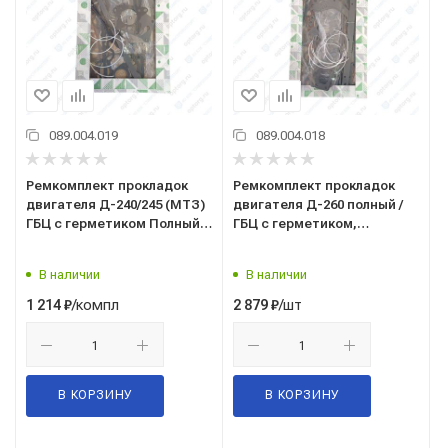
089.004.019
089.004.018
Ремкомплект прокладок
Ремкомплект прокладок
двигателя Д-240/245 (МТЗ)
двигателя Д-260 полный /
ГБЦ с герметиком Полный
ГБЦ с герметиком,
/44 позиции/ ПМ/
поделена на 2 части/ 46
позиций/ ПМ /ГБЦ/
В наличии
В наличии
/компл
/шт
1 214
₽
2 879
₽
В КОРЗИНУ
В КОРЗИНУ