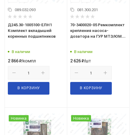
089.032.093
081.300.201
Д245.30-1005100-ЕЛН1
70-3400020-05 Ремкомплект
Комплект вкладышей
крепления насоса-
коренных подшипников
дозатора на ГУР МТЗ/ЮМЗ
чугун /аналог/
В наличии
В наличии
/компл
/шт
2 866
₽
2 626
₽
В КОРЗИНУ
В КОРЗИНУ
Новинка
Новинка