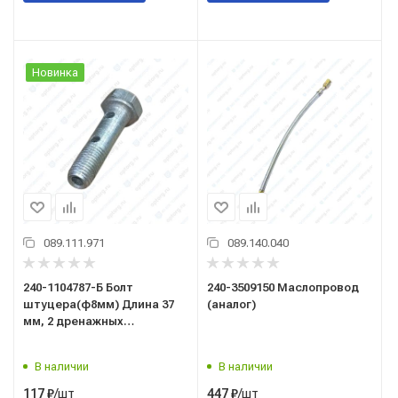
Новинка
089.111.971
089.140.040
240-1104787-Б Болт
240-3509150 Маслопровод
штуцера(ф8мм) Длина 37
(аналог)
мм, 2 дренажных
отверстия!
В наличии
В наличии
/шт
/шт
117
₽
447
₽