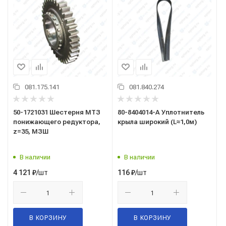
081.175.141
081.840.274
50-1721031 Шестерня МТЗ
80-8404014-А Уплотнитель
понижающего редуктора,
крыла широкий (L≈1,0м)
z=35, МЗШ
В наличии
В наличии
/шт
/шт
4 121
₽
116
₽
В КОРЗИНУ
В КОРЗИНУ