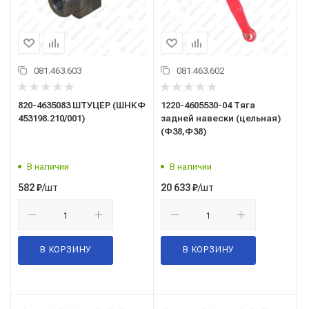
081.463.603
081.463.602
820-4635083 ШТУЦЕР (ШНКФ
1220-4605530-04 Тяга
453198.210/001)
задней навески (цельная)
(Ф38,Ф38)
В наличии
В наличии
/шт
/шт
582
₽
20 633
₽
В КОРЗИНУ
В КОРЗИНУ