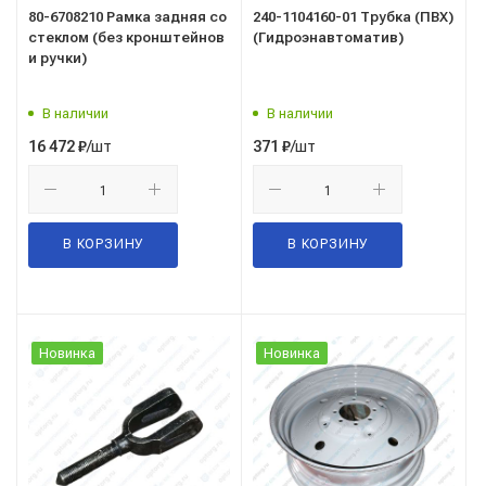
80-6708210 Рамка задняя со
240-1104160-01 Трубка (ПВХ)
стеклом (без кронштейнов
(Гидроэнавтоматив)
и ручки)
В наличии
В наличии
/шт
/шт
16 472
₽
371
₽
В КОРЗИНУ
В КОРЗИНУ
Новинка
Новинка