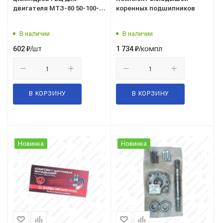
двигателя МТЗ-80 50-100-
коренных подшипников
3020 (2-стальная) с
герметиком /ГБЦ/
В наличии
В наличии
/шт
/компл
602
₽
1 734
₽
В КОРЗИНУ
В КОРЗИНУ
Новинка
Новинка