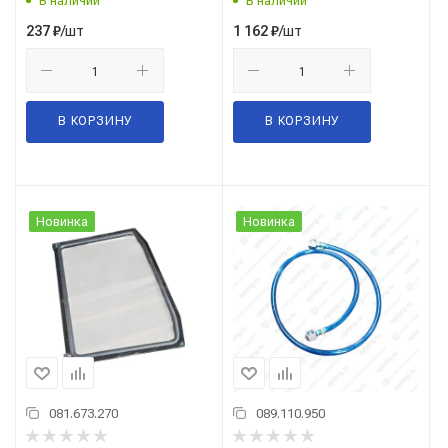
В наличии
В наличии
/шт
/шт
237
₽
1 162
₽
В КОРЗИНУ
В КОРЗИНУ
Новинка
Новинка
081.673.270
089.110.950