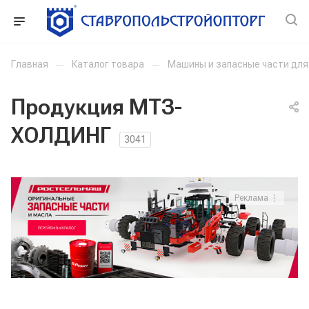
Главная
—
Каталог товара
—
Машины и запасные части дл
Продукция МТЗ-
ХОЛДИНГ
3041
Реклама ⋮