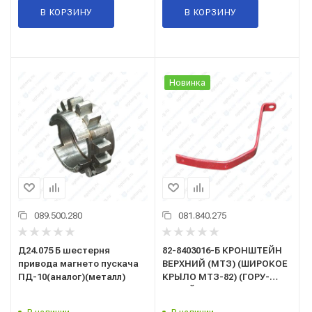
В КОРЗИНУ
В КОРЗИНУ
Новинка
089.500.280
081.840.275
Д24.075 Б шестерня
82-8403016-Б КРОНШТЕЙН
привода магнето пускача
ВЕРХНИЙ (МТЗ) (ШИРОКОЕ
ПД-10(аналог)(металл)
КРЫЛО МТЗ-82) (ГОРУ-
ЛЕВЫЙ)