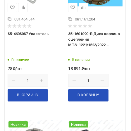
081.464.514
081.161.204
85-4608087 Указатель
85-1601090-В Диск корзина
сцепления
МТЗ-1221/1523/2022
(БЗТДиА)(уцененный)
В наличии
В наличии
/шт
/шт
78
₽
18 891
₽
В КОРЗИНУ
В КОРЗИНУ
Новинка
Новинка