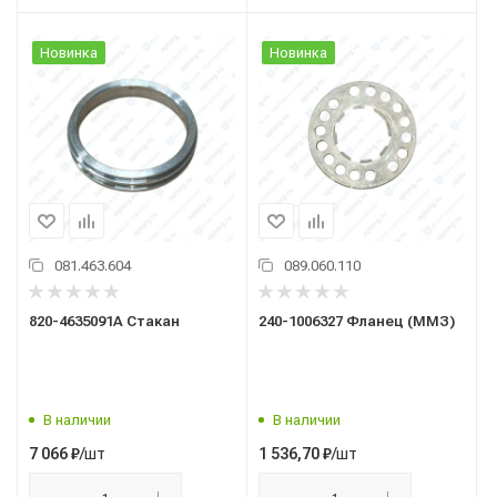
Новинка
Новинка
081.463.604
089.060.110
820-4635091А Стакан
240-1006327 Фланец (ММЗ)
В наличии
В наличии
/шт
/шт
7 066
₽
1 536,70
₽