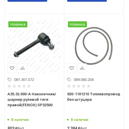
Новинка
Новинка
081.301.072
089.080.204
А35.32.000-А Наконечник/
920-1101210 Топливопровод
шарнир рулевой тяги
без штуцера
правой(FENOX) SP32500
В наличии
В наличии
/шт
/шт
803
₽
2 384
₽