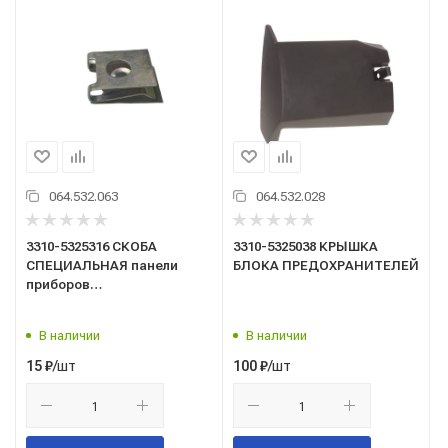
064.532.063
064.532.028
3310-5325316 СКОБА
3310-5325038 КРЫШКА
СПЕЦИАЛЬНАЯ панели
БЛОКА ПРЕДОХРАНИТЕЛЕЙ
приборов
Волга,3302,3307,3310,ГАЗель
Next (ГАЗ) (Оригинал)
В наличии
В наличии
/шт
/шт
15
₽
100
₽