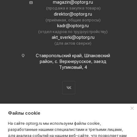
magazin@optorg.ru
(продажа и закупка товара)
direktor@optorg.ru
(приёмная, общие вопросы)
kadr@optorg.ru
(отдел кадров по трудоустройству)
akt_sverki@optorg.ru
(для актов сверки)
Ставропольский край, Шпаковский
район, с. Верхнерусское, заезд
Тупиковый, 4
Файлы cookie
На сайте optorg.ru мы используем файлы cookie,
разработанные нашими специалистами и третьими лицами,
для анализа событий на нашем веб-сайте, что позволяет нам