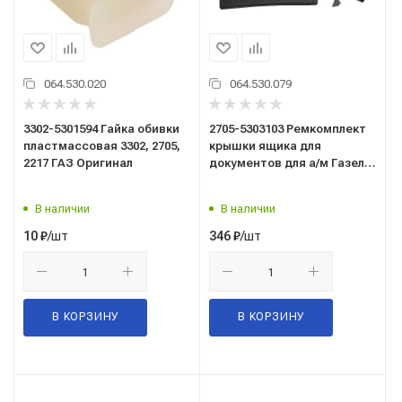
064.530.020
064.530.079
3302-5301594 Гайка обивки
2705-5303103 Ремкомплект
пластмассовая 3302, 2705,
крышки ящика для
2217 ГАЗ Оригинал
документов для а/м Газель
Бизнес (3 детали)
В наличии
В наличии
/шт
/шт
10
₽
346
₽
В КОРЗИНУ
В КОРЗИНУ