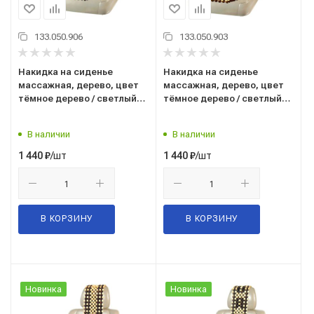
133.050.906
133.050.903
Накидка на сиденье
Накидка на сиденье
массажная, дерево, цвет
массажная, дерево, цвет
тёмное дерево / светлый
тёмное дерево / светлый
рисунок (Massage-05)
рисунок (Massage-04)
("SKYWAY") S01305007
("SKYWAY") S01305003
В наличии
В наличии
/шт
/шт
1 440
₽
1 440
₽
В КОРЗИНУ
В КОРЗИНУ
Новинка
Новинка