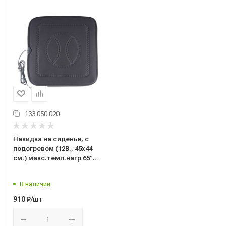
133.050.020
Накидка на сиденье, с
подогревом (12В., 45х44
см.) макс.темп.нагр 65°
(НС-008) ("AVS")" 43640
В наличии
/шт
910
₽