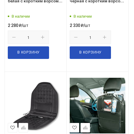
белая с коротким ворсом
черная с коротким ворсом
("AIRLINE") (AFC-A-03)
("AIRLINE") (AFC-A-04)
В наличии
В наличии
/шт
/шт
2 280
₽
2 330
₽
В КОРЗИНУ
В КОРЗИНУ