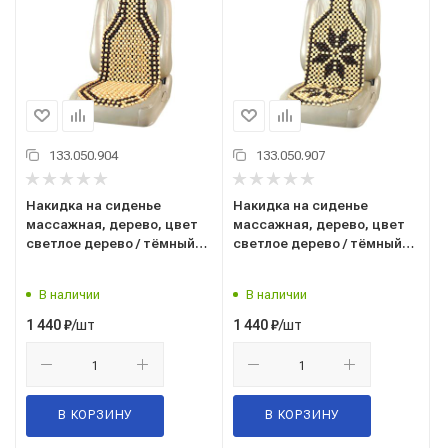
133.050.904
133.050.907
Накидка на сиденье
Накидка на сиденье
массажная, дерево, цвет
массажная, дерево, цвет
светлое дерево / тёмный
светлое дерево / тёмный
рисунок (Massage-04)
рисунок (Massage-05)
("SKYWAY") S01305004
("SKYWAY") S01305005
В наличии
В наличии
/шт
/шт
1 440
₽
1 440
₽
В КОРЗИНУ
В КОРЗИНУ