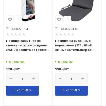
133.050.704
133.050.050
Накидка защитная на
Накидка на сиденье, с
спинку переднего сиденья
подогревом (12В., 82х44
(KM-01) защита от грязной
см.) макс.темп.нагр 65°
обуви ("AVS") A78435S
(НС-167) ("AVS")" 43642
В наличии
В наличии
/шт
/шт
220
₽
990
₽
В КОРЗИНУ
В КОРЗИНУ