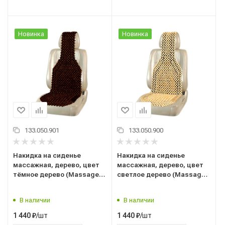
Новинка
Новинка
133.050.901
133.050.900
Накидка на сиденье
Накидка на сиденье
массажная, дерево, цвет
массажная, дерево, цвет
тёмное дерево (Massage-
светлое дерево (Massage-
03) ("SKYWAY") S01305002
03) ("SKYWAY") S01305001
В наличии
В наличии
/шт
/шт
1 440
₽
1 440
₽