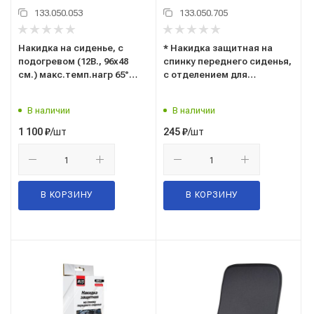
133.050.053
133.050.705
Накидка на сиденье, с
* Накидка защитная на
подогревом (12В., 96х48
спинку переднего сиденья,
см.) макс.темп.нагр 65°
с отделением для
(НС-175) ("AVS") A07751S
планшета (KM-02) защита
от грязной обуви ("AVS")
В наличии
В наличии
A78436S
/шт
/шт
1 100
₽
245
₽
В КОРЗИНУ
В КОРЗИНУ