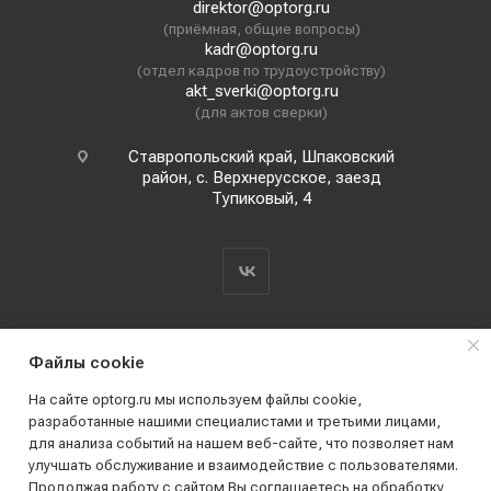
direktor@optorg.ru
(приёмная, общие вопросы)
kadr@optorg.ru
(отдел кадров по трудоустройству)
akt_sverki@optorg.ru
(для актов сверки)
Ставропольский край, Шпаковский
район, с. Верхнерусское, заезд
Тупиковый, 4
Файлы cookie
На сайте optorg.ru мы используем файлы cookie,
разработанные нашими специалистами и третьими лицами,
для анализа событий на нашем веб-сайте, что позволяет нам
2019 - 2026 © АО КПК "Ставропольстройопторг"
улучшать обслуживание и взаимодействие с пользователями.
Все права защищены
Продолжая работу с сайтом Вы соглашаетесь на обработку