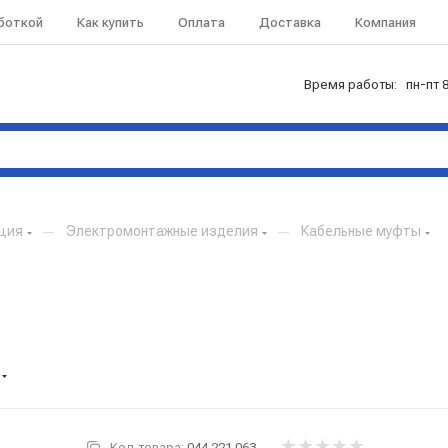
аботкой
Как купить
Оплата
Доставка
Компания
Время работы: пн-пт 8
кция
—
Электромонтажные изделия
—
Кабельные муфты
Код товара:
044.221.063