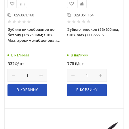
029.061.160
029.061.164
Зубило пикообразное по
Зубило плоское (25х600 мм;
бетону (18x280 мм; SDS-
SDS-max) FIT 33505
Max; хром-молибденовая
сталь) FIT IT 33500
В наличии
В наличии
/шт
/шт
332
₽
770
₽
В КОРЗИНУ
В КОРЗИНУ