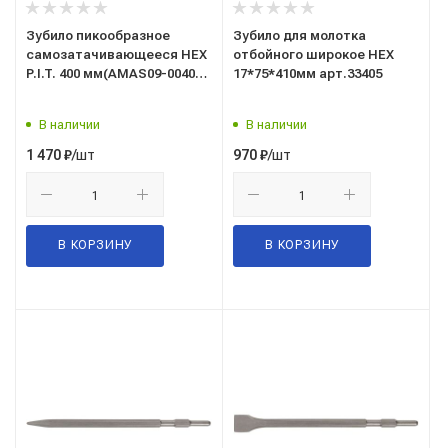
Зубило пикообразное
Зубило для молотка
самозатачивающееся HEX
отбойного широкое HEX
P.I.T. 400 мм(AMAS09-0040S)
17*75*410мм арт.33405
(10702070/120422/3122873,
Китай)
В наличии
В наличии
/шт
/шт
1 470
₽
970
₽
В КОРЗИНУ
В КОРЗИНУ