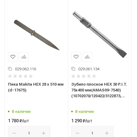
029.062.116
029.061.134
Пика Makita HEX 28 х 510 мм
Зубило плоское HEX 30 P.I.T.
(d-17675)
75x400 мм(AMAS09-7540)
(10702070/120422/3122873,
Китай)
В наличии
В наличии
/шт
/шт
1 780
₽
1 290
₽