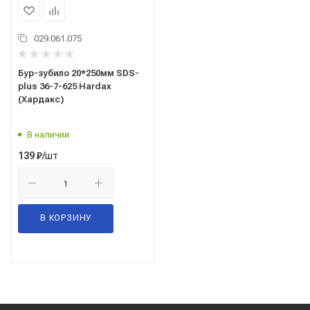
029.061.075
Бур-зубило 20*250мм SDS-
plus 36-7-625 Hardax
(Хардакс)
В наличии
/шт
139
₽
В КОРЗИНУ