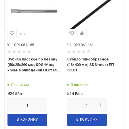
029.061.165
029.061.161
Зубило плоское по бетону
Зубило пикообразное
(50x25x360 мм; SDS-Max;
(18х400 мм; SDS-max) FIT
хром-молибденовая сталь)
33501
FIT IT 33506
В наличии
В наличии
/шт
/шт
924
₽
514
₽
В КОРЗИНУ
В КОРЗИНУ