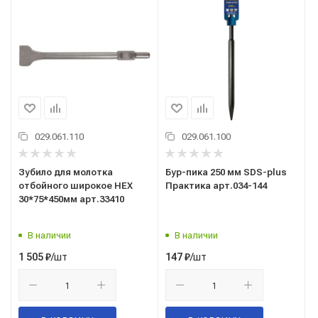
029.061.110
029.061.100
Зубило для молотка
Бур-пика 250 мм SDS-plus
отбойного широкое HEX
Практика арт.034-144
30*75*450мм арт.33410
В наличии
В наличии
/шт
/шт
1 505
₽
147
₽