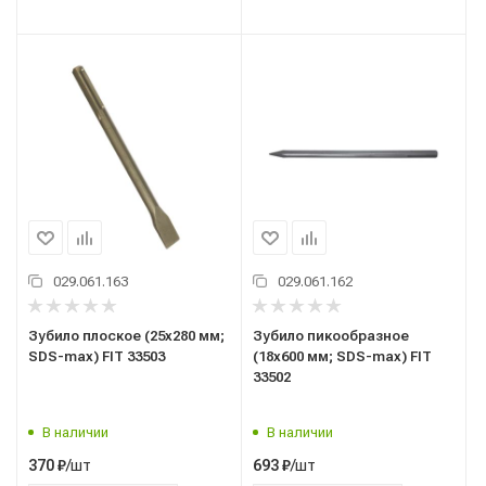
029.061.163
029.061.162
Зубило плоское (25х280 мм;
Зубило пикообразное
SDS-max) FIT 33503
(18х600 мм; SDS-max) FIT
33502
В наличии
В наличии
/шт
/шт
370
₽
693
₽