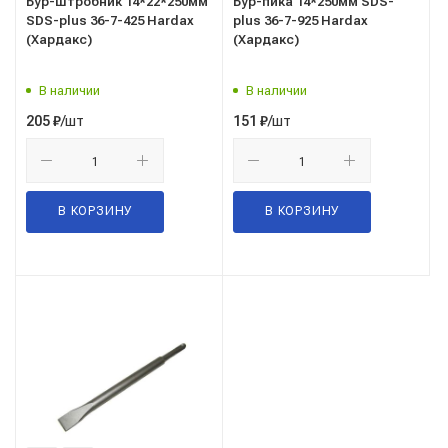
Бур-штробник 14*22*250мм
Бур-пика 14*250мм SDS-
SDS-plus 36-7-425 Hardax
plus 36-7-925 Hardax
(Хардакс)
(Хардакс)
В наличии
В наличии
/шт
/шт
205
₽
151
₽
В КОРЗИНУ
В КОРЗИНУ