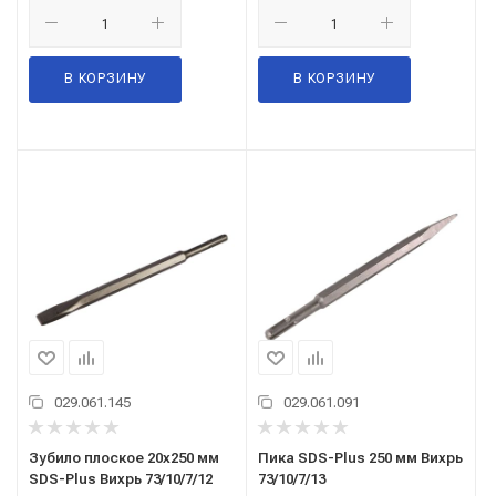
В КОРЗИНУ
В КОРЗИНУ
029.061.145
029.061.091
Зубило плоское 20x250 мм
Пика SDS-Plus 250 мм Вихрь
SDS-Plus Вихрь 73/10/7/12
73/10/7/13