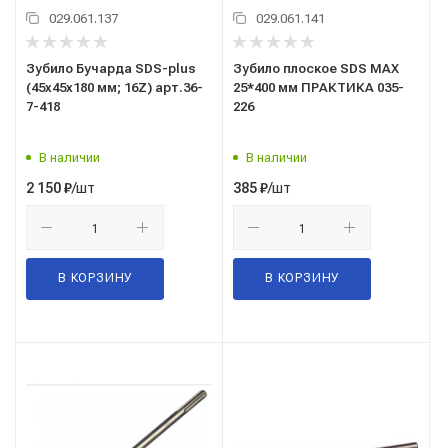
029.061.137
029.061.141
Зубило Бучарда SDS-plus
Зубило плоское SDS MAX
(45x45х180 мм; 16Z) арт.36-
25*400 мм ПРАКТИКА 035-
7-418
226
В наличии
В наличии
/шт
/шт
2 150
₽
385
₽
В КОРЗИНУ
В КОРЗИНУ