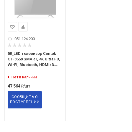
051.124.200
58_LED телевизор Centek
CT-8558 SMART, 4К UltraHD,
WI-FI, Bluetooth, HDMIx3,
USB*2, DVB-T2 Яндекс ТВ
Нет в наличии
/шт
47 564
₽
СООБЩИТЬ О
ПОСТУПЛЕНИИ