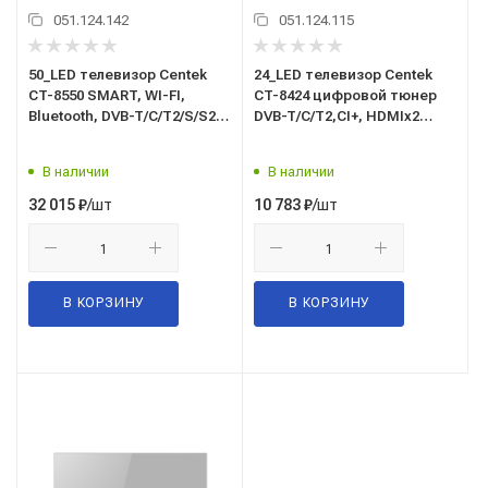
051.124.142
051.124.115
50_LED телевизор Centek
24_LED телевизор Centek
CT-8550 SMART, WI-FI,
CT-8424 цифровой тюнер
Bluetooth, DVB-T/C/T2/S/S2,
DVB-T/C/T2,CI+, HDMIx2
HDMIx3, USB*2, Яндекс ТВ
(1arc), DOLBY, HD Ready, 61
см
В наличии
В наличии
/шт
/шт
32 015
₽
10 783
₽
В КОРЗИНУ
В КОРЗИНУ