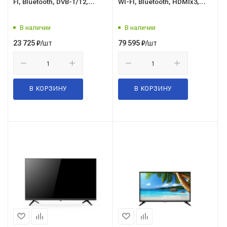
FI, Bluetooth, DVB-T/T2,
WI-FI, Bluetooth, HDMIx3,
HDMIx3, USB*2, Яндекс ТВ
USB*2, DVB-T2 Яндекс ТВ
В наличии
В наличии
/шт
/шт
23 725
₽
79 595
₽
В КОРЗИНУ
В КОРЗИНУ