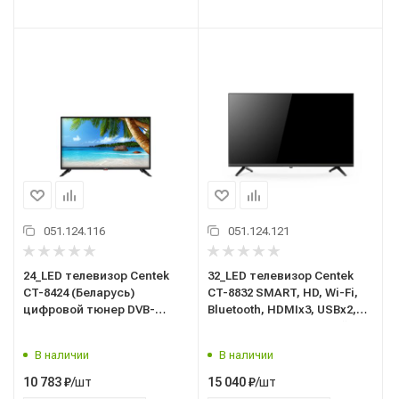
051.124.116
051.124.121
24_LED телевизор Centek
32_LED телевизор Centek
CT-8424 (Беларусь)
CT-8832 SMART, HD, Wi-Fi,
цифровой тюнер DVB-
Bluetooth, HDMIx3, USBx2,
T/C/T2,CI+, HDMIx2 (1arc),
DVB-T/T2 YaOS с Алисой
DOLBY, HD Ready, 61 см
В наличии
В наличии
/шт
/шт
10 783
₽
15 040
₽