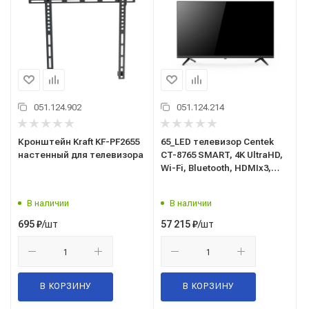
051.124.902
051.124.214
Кронштейн Kraft KF-PF2655
65_LED телевизор Centek
настенный для телевизора
CT-8765 SMART, 4K UltraHD,
Wi-Fi, Bluetooth, HDMIx3,
USBx2, DVB-T2 Яндекс ТВ
В наличии
В наличии
/шт
/шт
695
₽
57 215
₽
В КОРЗИНУ
В КОРЗИНУ