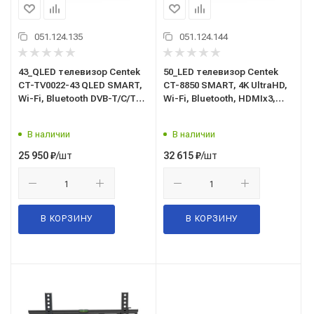
051.124.135
051.124.144
43_QLED телевизор Centek
50_LED телевизор Centek
CT-TV0022-43 QLED SMART,
CT-8850 SMART, 4K UltraHD,
Wi-Fi, Bluetooth DVB-T/C/T2/
Wi-Fi, Bluetooth, HDMIx3,
С/S/S2, HDMIx3, USBx2
USBx2, DVB-T2 Яндекс ТВ
В наличии
В наличии
/шт
/шт
25 950
₽
32 615
₽
В КОРЗИНУ
В КОРЗИНУ