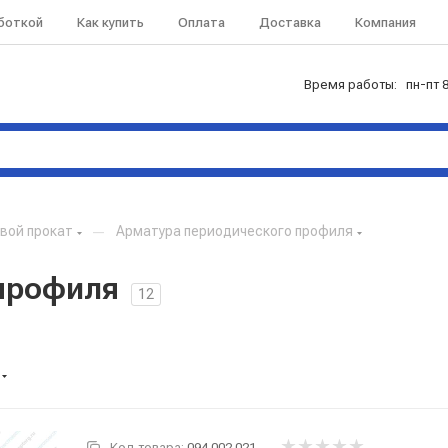
аботкой
Как купить
Оплата
Доставка
Компания
Время работы: пн-пт 8
вой прокат
—
Арматура периодического профиля
профиля
12
Код товара:
094.002.021