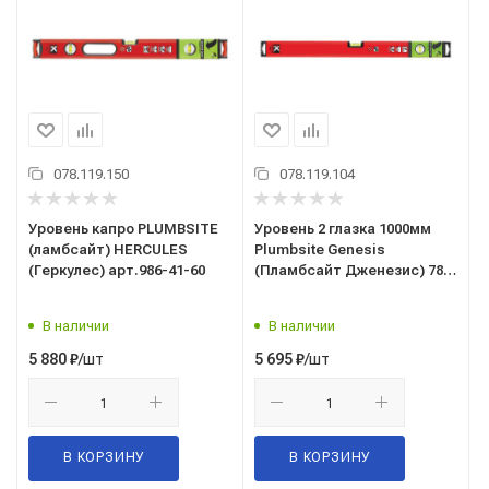
078.119.150
078.119.104
Уровень капро PLUMBSITE
Уровень 2 глазка 1000мм
(ламбсайт) HERCULES
Plumbsite Genesis
(Геркулес) арт.986-41-60
(Пламбсайт Дженезис) 781-
40-100РМ Kapro(Капро)
В наличии
В наличии
/шт
/шт
5 880
₽
5 695
₽
В КОРЗИНУ
В КОРЗИНУ