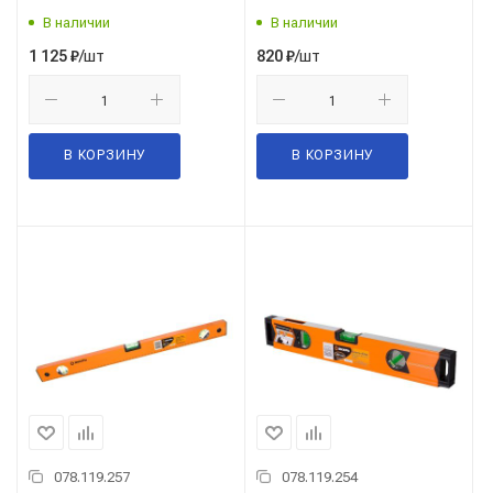
73/11/4/9
В наличии
В наличии
/шт
/шт
1 125
₽
820
₽
В КОРЗИНУ
В КОРЗИНУ
078.119.257
078.119.254