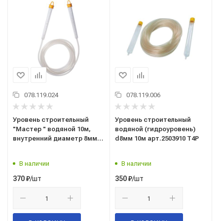
078.119.024
078.119.006
Уровень строительный
Уровень строительный
"Мастер " водяной 10м,
водяной (гидроуровень)
внутренний диаметр 8мм,
d8мм 10м арт.2503910 T4P
школа колбы 200мм 21-1-010
Remocolor (Ремоколор)
В наличии
В наличии
/шт
/шт
370
₽
350
₽