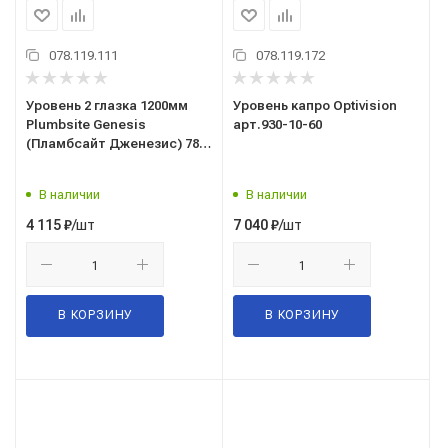
078.119.111
078.119.172
Уровень 2 глазка 1200мм
Уровень капро Optivision
Plumbsite Genesis
арт.930-10-60
(Пламбсайт Дженезис) 781-
40-120 Kapro(Капро)
В наличии
В наличии
/шт
/шт
4 115
₽
7 040
₽
В КОРЗИНУ
В КОРЗИНУ