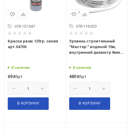
078.127.047
078.119.023
Краска разм.125гр. синяя
Уровень строительный
арт.04700
"Мастер " водяной 15м,
внутренний диаметр 8мм,
школа колбы 200мм 21-1-015
Remocolor (Ремоколор)
В наличии
В наличии
/шт
/шт
69
₽
480
₽
В КОРЗИНУ
В КОРЗИНУ