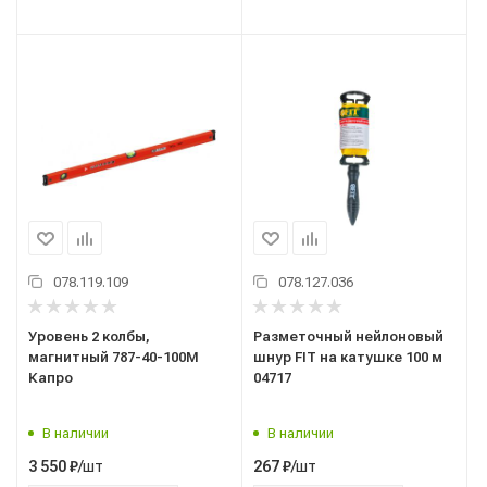
078.119.109
078.127.036
Уровень 2 колбы,
Разметочный нейлоновый
магнитный 787-40-100M
шнур FIT на катушке 100 м
Капро
04717
В наличии
В наличии
/шт
/шт
3 550
₽
267
₽