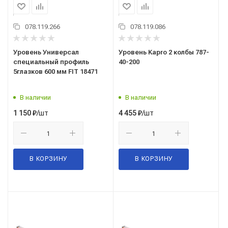
078.119.266
078.119.086
Уровень Универсал
Уровень Kapro 2 колбы 787-
специальный профиль
40-200
5глазков 600 мм FIT 18471
В наличии
В наличии
/шт
/шт
1 150
₽
4 455
₽
В КОРЗИНУ
В КОРЗИНУ