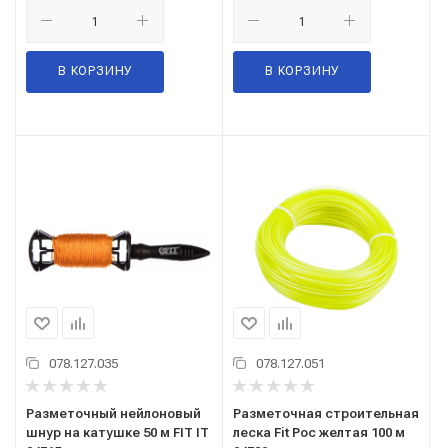
В КОРЗИНУ
В КОРЗИНУ
078.127.035
078.127.051
Разметочный нейлоновый
Разметочная строительная
шнур на катушке 50 м FIT IT
леска Fit Рос желтая 100 м