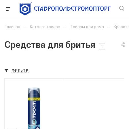
Главная
—
Каталог товара
—
Товары для дома
—
Красота
Средства для бритья
1
ФИЛЬТР