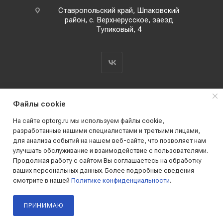
Ставропольский край, Шпаковский
район, с. Верхнерусское, заезд
Тупиковый, 4
Файлы cookie
На сайте optorg.ru мы используем файлы cookie,
разработанные нашими специалистами и третьими лицами,
для анализа событий на нашем веб-сайте, что позволяет нам
2019 - 2026 © АО КПК "Ставропольстройопторг"
улучшать обслуживание и взаимодействие с пользователями.
Все права защищены
Продолжая работу с сайтом Вы соглашаетесь на обработку
ваших персональных данных. Более подробные сведения
смотрите в нашей
Политике конфиденциальности
.
ПРИНИМАЮ
Главная
Каталог
Корзина
Кабинет