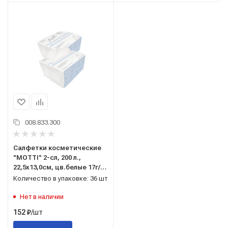
008.833.300
Салфетки косметические
"MOTTI" 2-сл, 200 л.,
22,5х13,0см, цв.белые 17г/
м.кв. 154200
Количество в упаковке: 36 шт
Нет в наличии
/шт
152
₽