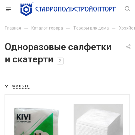
Главная
—
Каталог товара
—
Товары для дома
—
Хозяйс
Одноразовые салфетки
и скатерти
3
ФИЛЬТР