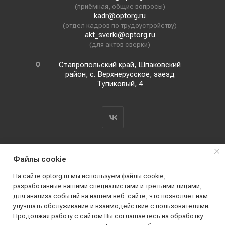
(приёмная, общие вопросы)
kadr@optorg.ru
(отдел кадров по трудоустройству)
akt_sverki@optorg.ru
(для актов сверки)
Ставропольский край, Шпаковский
район, с. Верхнерусское, заезд
Тупиковый, 4
Файлы cookie
На сайте optorg.ru мы используем файлы cookie,
разработанные нашими специалистами и третьими лицами,
для анализа событий на нашем веб-сайте, что позволяет нам
2019 - 2026 © АО КПК "Ставропольстройопторг"
улучшать обслуживание и взаимодействие с пользователями.
Все права защищены
Продолжая работу с сайтом Вы соглашаетесь на обработку