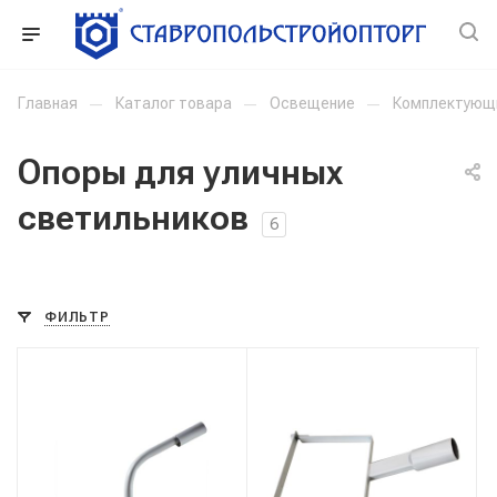
Главная
—
Каталог товара
—
Освещение
—
Комплектующи
Опоры для уличных
светильников
6
ФИЛЬТР