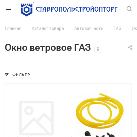
Главная
—
Каталог товара
—
Автозапчасти
—
ГАЗ
—
Ок
Окно ветровое ГАЗ
9
ФИЛЬТР