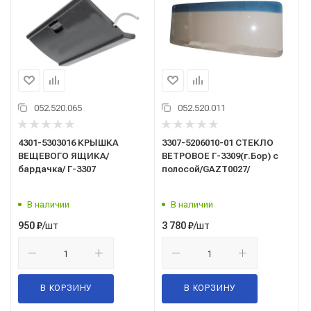
052.520.065
052.520.011
4301-5303016 КРЫШКА
3307-5206010-01 СТЕКЛО
ВЕЩЕВОГО ЯЩИКА/
ВЕТРОВОЕ Г-3309(г.Бор) с
бардачка/ Г-3307
полосой/GAZT0027/
В наличии
В наличии
/шт
/шт
950
₽
3 780
₽
В КОРЗИНУ
В КОРЗИНУ