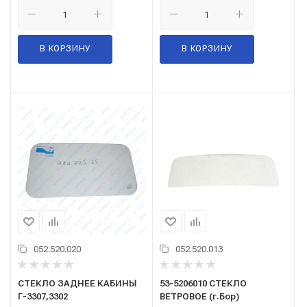
В КОРЗИНУ
В КОРЗИНУ
052.520.020
052.520.013
СТЕКЛО ЗАДНЕЕ КАБИНЫ
53-5206010 СТЕКЛО
Г-3307,3302
ВЕТРОВОЕ (г.Бор)