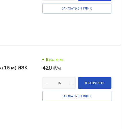
ЗАКАЗАТЬ В 1 КЛИК
В наличии
420
₽
Металлорукав Р3-ЦХ-50 с протяжкой (бухта 15 м) ИЭК
/м
В КОРЗИНУ
ЗАКАЗАТЬ В 1 КЛИК