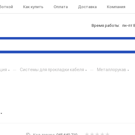
аботкой
Как купить
Оплата
Доставка
Компания
Время работы: пн-пт 8
кция
—
Системы для прокладки кабеля
—
Металлорукав
Код товара:
045.640.710