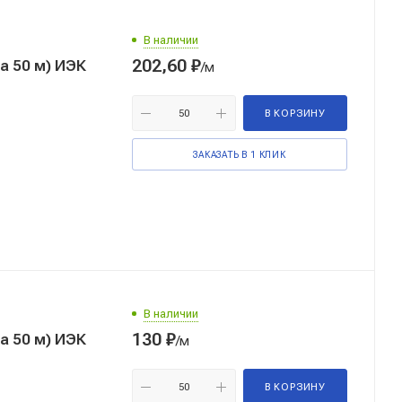
В наличии
202,60
₽
Металлорукав Р3-ЦХ-25 с протяжкой (бухта 50 м) ИЭК
/м
В КОРЗИНУ
ЗАКАЗАТЬ В 1 КЛИК
В наличии
130
₽
Металлорукав Р3-ЦХ-18 с протяжкой (бухта 50 м) ИЭК
/м
В КОРЗИНУ