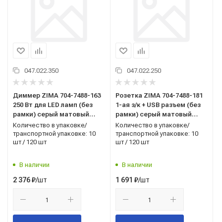
047.022.350
047.022.250
Диммер ZIMA 704-7488-163
Розетка ZIMA 704-7488-181
250 Вт для LED ламп (без
1-ая з/к + USB разъем (без
рамки) серый матовый
рамки) серый матовый
LEZARD
LEZARD
Количество в упаковке/
Количество в упаковке/
транспортной упаковке: 10
транспортной упаковке: 10
шт / 120 шт
шт / 120 шт
В наличии
В наличии
/шт
/шт
2 376
₽
1 691
₽