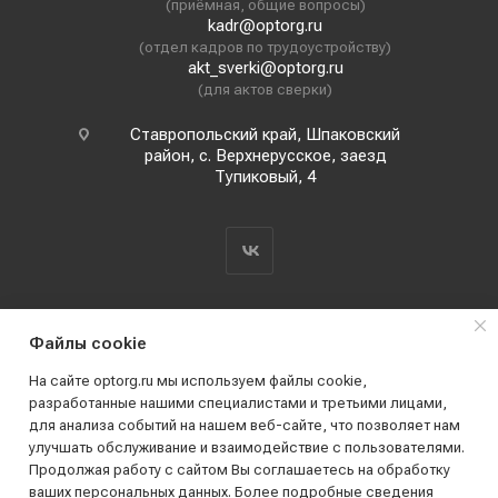
(приёмная, общие вопросы)
kadr@optorg.ru
(отдел кадров по трудоустройству)
akt_sverki@optorg.ru
(для актов сверки)
Ставропольский край, Шпаковский
район, с. Верхнерусское, заезд
Тупиковый, 4
Файлы cookie
На сайте optorg.ru мы используем файлы cookie,
разработанные нашими специалистами и третьими лицами,
для анализа событий на нашем веб-сайте, что позволяет нам
2019 - 2026 © АО КПК "Ставропольстройопторг"
улучшать обслуживание и взаимодействие с пользователями.
Все права защищены
Продолжая работу с сайтом Вы соглашаетесь на обработку
ваших персональных данных. Более подробные сведения