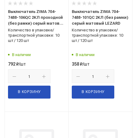
Выключатель ZIMA 704-
Выключатель ZIMA 704-
7488-106QC 2КЛ проходной
7488-101QC 2КЛ (без рамки)
(без рамки) серый матовый
серый матовый LEZARD
LEZARD
Количество в упаковке/
Количество в упаковке/
транспортной упаковке: 10
транспортной упаковке: 10
шт / 120 шт
шт / 120 шт
В наличии
В наличии
/шт
/шт
792
₽
358
₽
В КОРЗИНУ
В КОРЗИНУ