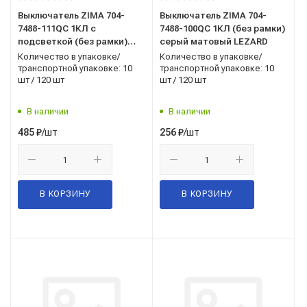
Выключатель ZIMA 704-
Выключатель ZIMA 704-
7488-111QC 1КЛ с
7488-100QC 1КЛ (без рамки)
подсветкой (без рамки)
серый матовый LEZARD
серый матовый LEZARD
Количество в упаковке/
Количество в упаковке/
транспортной упаковке: 10
транспортной упаковке: 10
шт / 120 шт
шт / 120 шт
В наличии
В наличии
/шт
/шт
485
₽
256
₽
В КОРЗИНУ
В КОРЗИНУ