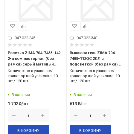
047.022.245
047.022.340
Розетка ZIMA 704-7488-142
Выключатель ZIMA 704-
2-я компьютерная (без
7488-112QC 2КЛ с
рамки) серый матовый
подсветкой (без рамки)
LEZARD
серый матовый LEZARD
Количество в упаковке/
Количество в упаковке/
транспортной упаковке: 10
транспортной упаковке: 10
шт / 120 шт
шт / 120 шт
В наличии
В наличии
/шт
/шт
1 703
₽
613
₽
В КОРЗИНУ
В КОРЗИНУ