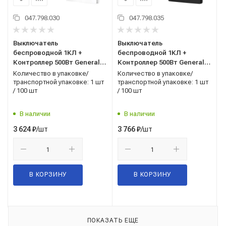
047.798.030
047.798.035
Выключатель
Выключатель
беспроводной 1КЛ +
беспроводной 1КЛ +
Контроллер 500Вт General
Контроллер 500Вт General
(477506) белый Омега
(477507) черный Омега
Количество в упаковке/
Количество в упаковке/
транспортной упаковке: 1 шт
транспортной упаковке: 1 шт
/ 100 шт
/ 100 шт
В наличии
В наличии
/шт
/шт
3 624
₽
3 766
₽
В КОРЗИНУ
В КОРЗИНУ
ПОКАЗАТЬ ЕЩЕ