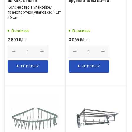
BRIMIX, Санакс
ярусная 18 см Китай
Количество в упаковке/
транспортной упаковке: 1 шт
/ 6 шт
В наличии
В наличии
/шт
/шт
2 800
₽
3 065
₽
В КОРЗИНУ
В КОРЗИНУ