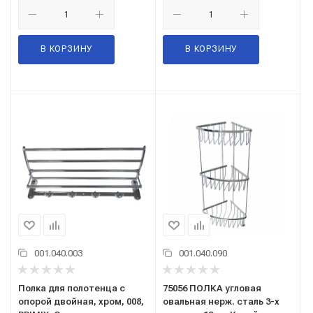
В КОРЗИНУ
В КОРЗИНУ
001.040.003
001.040.090
Полка для полотенца с
75056 ПОЛКА угловая
опорой двойная, хром, 008,
овальная нерж. сталь 3-х