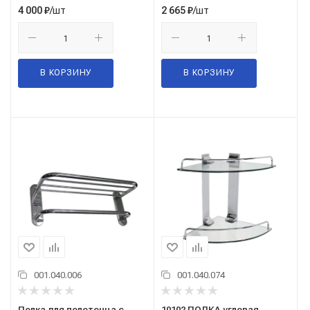
/шт
/шт
4 000
₽
2 665
₽
В КОРЗИНУ
В КОРЗИНУ
001.040.006
001.040.074
Полка для полотенца с
10102 ПОЛКА угловая