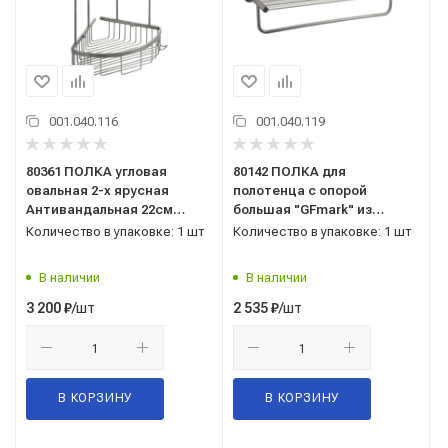
001.040.116
001.040.119
80361 ПОЛКА угловая
80142 ПОЛКА для
овальная 2-х ярусная
полотенца с опорой
Антивандальная 22см
большая "GFmark" из
"GFmark" Китай
нержавеющей стали Китай
Количество в упаковке: 1 шт
Количество в упаковке: 1 шт
В наличии
В наличии
/шт
/шт
3 200
₽
2 535
₽
В КОРЗИНУ
В КОРЗИНУ