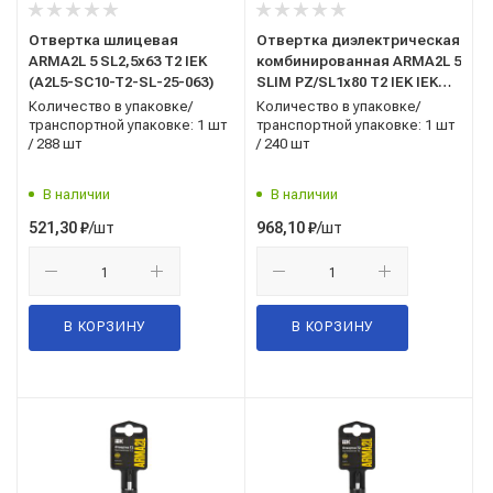
Отвертка шлицевая
Отвертка диэлектрическая
ARMA2L 5 SL2,5х63 Т2 IEK
комбинированная ARMA2L 5
(A2L5-SC10-T2-SL-25-063)
SLIM PZ/SL1х80 Т2 IEK IEK
(A2L5-SC31-T2-ZS-10-080)
Количество в упаковке/
Количество в упаковке/
транспортной упаковке: 1 шт
транспортной упаковке: 1 шт
/ 288 шт
/ 240 шт
В наличии
В наличии
/шт
/шт
521,30
₽
968,10
₽
В КОРЗИНУ
В КОРЗИНУ