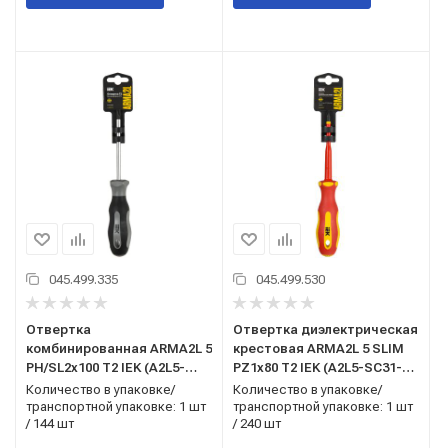
045.499.335
045.499.530
Отвертка
Отвертка диэлектрическая
комбинированная ARMA2L 5
крестовая ARMA2L 5 SLIM
PH/SL2х100 Т2 IEK (A2L5-
PZ1х80 Т2 IEK (A2L5-SC31-
SC10-T2-HS-20-100)
T2-PZ-10-080)
Количество в упаковке/
Количество в упаковке/
транспортной упаковке: 1 шт
транспортной упаковке: 1 шт
/ 144 шт
/ 240 шт