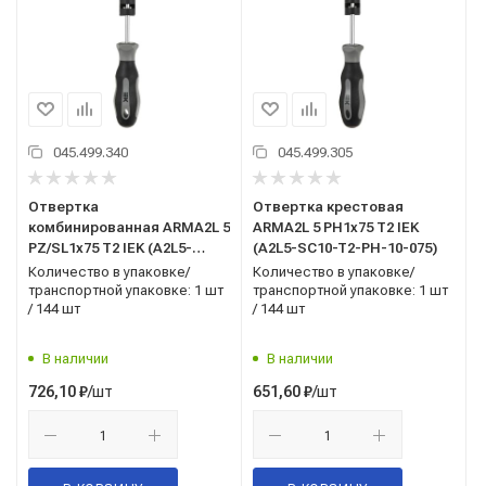
045.499.340
045.499.305
Отвертка
Отвертка крестовая
комбинированная ARMA2L 5
ARMA2L 5 PH1х75 Т2 IEK
PZ/SL1х75 Т2 IEK (A2L5-
(A2L5-SC10-T2-PH-10-075)
SC10-T2-ZS-10-075)
Количество в упаковке/
Количество в упаковке/
транспортной упаковке: 1 шт
транспортной упаковке: 1 шт
/ 144 шт
/ 144 шт
В наличии
В наличии
/шт
/шт
726,10
₽
651,60
₽