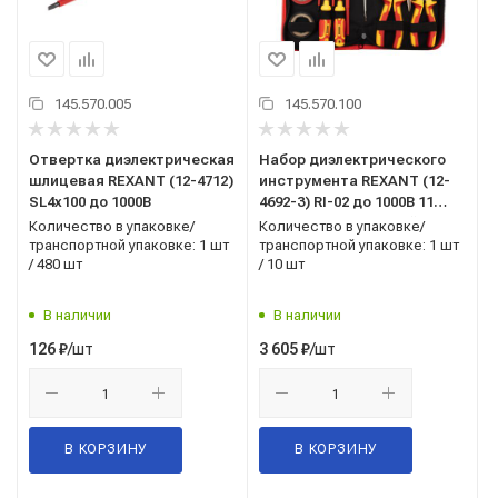
145.570.005
145.570.100
Отвертка диэлектрическая
Набор диэлектрического
шлицевая REXANT (12-4712)
инструмента REXANT (12-
SL4х100 до 1000В
4692-3) RI-02 до 1000В 11
предметов тканевый пенал
Количество в упаковке/
Количество в упаковке/
транспортной упаковке: 1 шт
транспортной упаковке: 1 шт
/ 480 шт
/ 10 шт
В наличии
В наличии
/шт
/шт
126
₽
3 605
₽
В КОРЗИНУ
В КОРЗИНУ