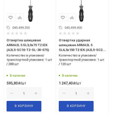
045.499.355
045.499.400
Отвертка шлицевая
Отвертка ударная
ARMA2L 5 SL3,0х75 Т2 IEK
шлицевая ARMA2L 5
(A2L5-SC10-T2-SL-30-075)
SL6,5х150 Т2 IEK (A2L5-SC20-
T2-SL-65-150)
Количество в упаковке/
Количество в упаковке/
транспортной упаковке: 1 шт
транспортной упаковке: 1 шт
/ 288 шт
/ 120 шт
В наличии
В наличии
/шт
/шт
595,80
₽
1 247,40
₽
В КОРЗИНУ
В КОРЗИНУ