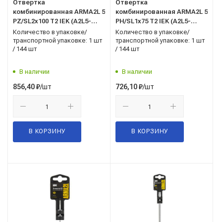
Отвертка
Отвертка
комбинированная ARMA2L 5
комбинированная ARMA2L 5
PZ/SL2х100 Т2 IEK (A2L5-
PH/SL1х75 Т2 IEK (A2L5-
SC10-T2-ZS-20-100)
SC10-T2-HS-10-075)
Количество в упаковке/
Количество в упаковке/
транспортной упаковке: 1 шт
транспортной упаковке: 1 шт
/ 144 шт
/ 144 шт
В наличии
В наличии
/шт
/шт
856,40
₽
726,10
₽
В КОРЗИНУ
В КОРЗИНУ