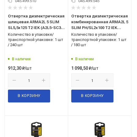
045.499.510
045.499.545
Отвертка диэлектрическая
Отвертка диэлектрическая
шлицевая ARMA2L 5 SLIM
комбинированная ARMA2L 5
SL5,5х125 Т2 IEK (A2L5-SC31-
SLIM PH/SL2х100 Т2 IEK
T2-SL-55-125)
(A2L5-SC31-T2-HS-20-100)
Количество в упаковке/
Количество в упаковке/
транспортной упаковке: 1 шт
транспортной упаковке: 1 шт
/ 240 шт
/ 180 шт
В наличии
В наличии
/шт
/шт
912,30
₽
1 098,50
₽
В КОРЗИНУ
В КОРЗИНУ