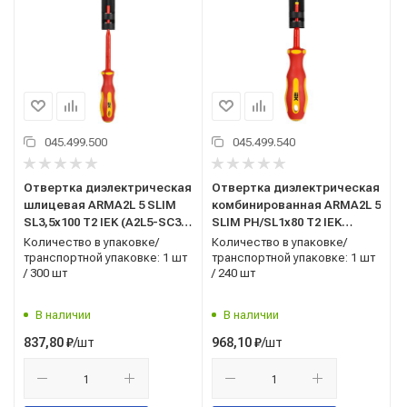
045.499.500
045.499.540
Отвертка диэлектрическая
Отвертка диэлектрическая
шлицевая ARMA2L 5 SLIM
комбинированная ARMA2L 5
SL3,5х100 Т2 IEK (A2L5-SC31-
SLIM PH/SL1х80 Т2 IEK
T2-SL-35-100)
(A2L5-SC31-T2-HS-10-080)
Количество в упаковке/
Количество в упаковке/
транспортной упаковке: 1 шт
транспортной упаковке: 1 шт
/ 300 шт
/ 240 шт
В наличии
В наличии
/шт
/шт
837,80
₽
968,10
₽