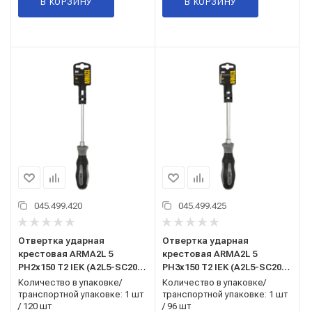
В КОРЗИНУ
В КОРЗИНУ
045.499.420
045.499.425
Отвертка ударная
Отвертка ударная
крестовая ARMA2L 5
крестовая ARMA2L 5
PH2х150 Т2 IEK (A2L5-SC20-
PH3х150 Т2 IEK (A2L5-SC20-
T2-PH-20-150)
T2-PH-30-150)
Количество в упаковке/
Количество в упаковке/
транспортной упаковке: 1 шт
транспортной упаковке: 1 шт
/ 120 шт
/ 96 шт