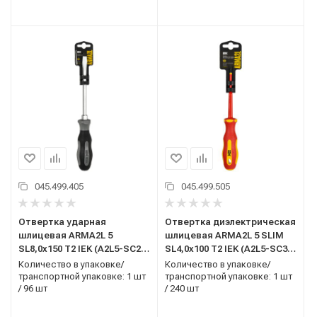
045.499.405
045.499.505
Отвертка ударная
Отвертка диэлектрическая
шлицевая ARMA2L 5
шлицевая ARMA2L 5 SLIM
SL8,0х150 Т2 IEK (A2L5-SC20-
SL4,0х100 Т2 IEK (A2L5-SC31-
T2-SL-80-150)
T2-SL-40-100)
Количество в упаковке/
Количество в упаковке/
транспортной упаковке: 1 шт
транспортной упаковке: 1 шт
/ 96 шт
/ 240 шт