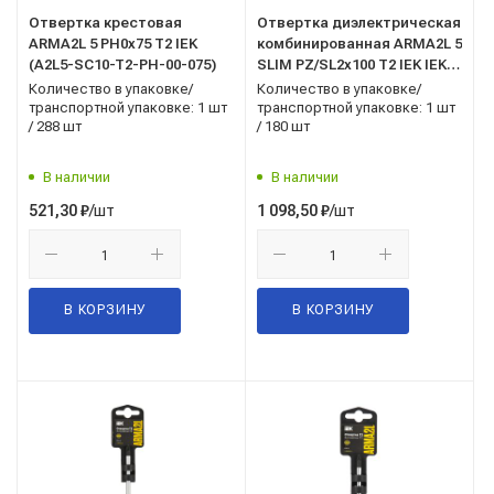
Отвертка крестовая
Отвертка диэлектрическая
ARMA2L 5 PH0х75 Т2 IEK
комбинированная ARMA2L 5
(A2L5-SC10-T2-PH-00-075)
SLIM PZ/SL2х100 Т2 IEK IEK
(A2L5-SC31-T2-ZS-20-100)
Количество в упаковке/
Количество в упаковке/
транспортной упаковке: 1 шт
транспортной упаковке: 1 шт
/ 288 шт
/ 180 шт
В наличии
В наличии
/шт
/шт
521,30
₽
1 098,50
₽
В КОРЗИНУ
В КОРЗИНУ