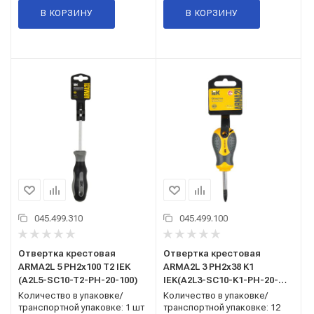
В КОРЗИНУ
В КОРЗИНУ
045.499.310
045.499.100
Отвертка крестовая
Отвертка крестовая
ARMA2L 5 PH2х100 Т2 IEK
ARMA2L 3 PH2х38 K1
(A2L5-SC10-T2-PH-20-100)
IEK(A2L3-SC10-K1-PH-20-
038)
Количество в упаковке/
Количество в упаковке/
транспортной упаковке: 1 шт
транспортной упаковке: 12