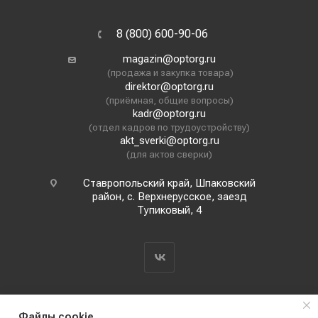
8 (800) 600-90-06
magazin@optorg.ru
(продажа и закупка товара)
direktor@optorg.ru
(приёмная, общие вопросы)
kadr@optorg.ru
(отдел кадров по трудоустройству)
akt_sverki@optorg.ru
(для актов сверки)
Ставропольский край, Шпаковский
район, с. Верхнерусское, заезд
Тупиковый, 4
Файлы cookie