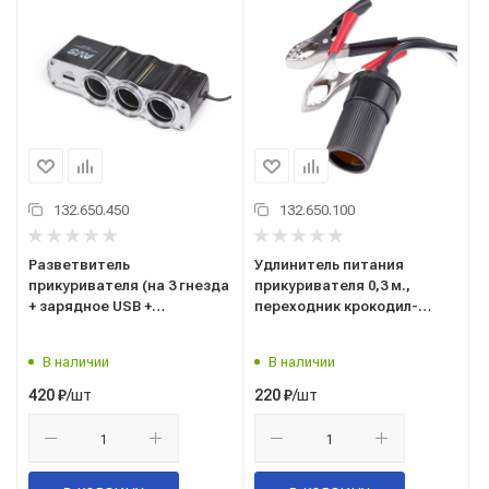
132.650.450
132.650.100
Разветвитель
Удлинитель питания
прикуривателя (на 3 гнезда
прикуривателя 0,3 м.,
+ зарядное USB +
переходник крокодил-
индикатор сети) 12/24В.
гнездо ("AVS") "CS101"
"AVS" ("CS314U") 43267
(43219)
В наличии
В наличии
/шт
/шт
420
₽
220
₽