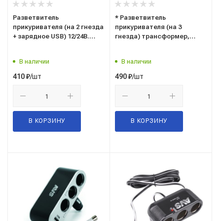
Разветвитель
* Разветвитель
прикуривателя (на 2 гнезда
прикуривателя (на 3
+ зарядное USB) 12/24В.
гнезда) трансформер,
"AVS" ("CS213U") 43256
кнопка вкл./выкл., 12/24В.
("AIRLINE") ("ASP-3T-09")
В наличии
В наличии
/шт
/шт
410
₽
490
₽
В КОРЗИНУ
В КОРЗИНУ