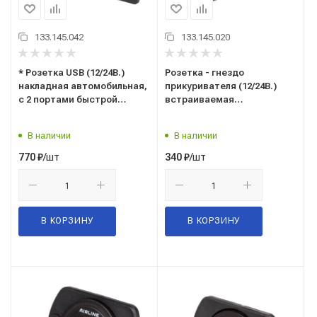
133.145.042
133.145.020
* Розетка USB (12/24В.)
Розетка - гнездо
накладная автомобильная,
прикуривателя (12/24В.)
с 2 портами быстрой
встраиваемая
зарядки (5В, QC3.0+QC3.0)
автомобильная,
("AIRLINE") AEBJ211
влагозащищенная, до 120
В наличии
В наличии
Вт. ("AIRLINE") AEBJ204
/шт
/шт
770
₽
340
₽
В КОРЗИНУ
В КОРЗИНУ