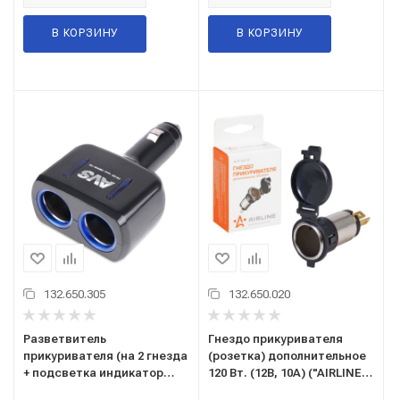
В КОРЗИНУ
В КОРЗИНУ
132.650.305
132.650.020
Разветвитель
Гнездо прикуривателя
прикуривателя (на 2 гнезда
(розетка) дополнительное
+ подсветка индикатор
120 Вт. (12В, 10А) ("AIRLINE")
сети) 12/24В. "AVS"
"ACS-120-01"