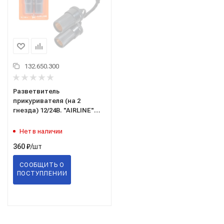
132.650.300
Разветвитель
прикуривателя (на 2
гнезда) 12/24В. "AIRLINE"
("ASP-2-02")
Нет в наличии
/шт
360
₽
СООБЩИТЬ О
ПОСТУПЛЕНИИ