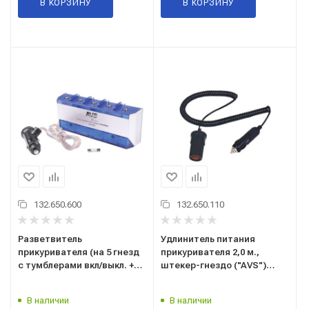
В КОРЗИНУ
В КОРЗИНУ
132.650.600
132.650.110
Разветвитель
Удлинитель питания
прикуривателя (на 5 гнезд
прикуривателя 2,0 м.,
с тумблерами вкл/выкл. +
штекер-гнездо ("AVS")
подсветка) 12/24В. "AVS"
"CS102" (43220)
("CS501") 43244
В наличии
В наличии