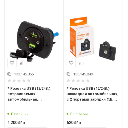
133.145.055
133.145.040
* Розетка USB (12/24В.)
* Розетка USB (12/24В.)
встраиваемая
накладная автомобильная,
автомобильная,
с 2 портами зарядки (5В,
влагозащищенная, с
3.1А) ("AIRLINE") AEBJ210
вольметром и 2 портами
В наличии
В наличии
быстрой зарядки (5В,
QC3.0+QC3.0) ("AIRLINE")
/шт
/шт
1 200
₽
620
₽
AEBJ202