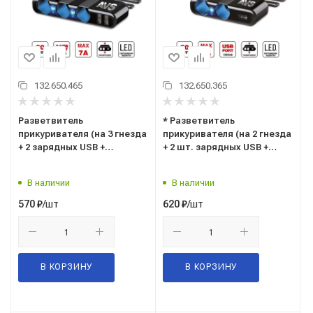
132.650.465
132.650.365
Разветвитель
* Разветвитель
прикуривателя (на 3 гнезда
прикуривателя (на 2 гнезда
+ 2 зарядных USB +
+ 2 шт. зарядных USB +
подсветка) 12/24В. "AVS"
подсветка) 12/24В. ("AVS")
("CS319U") A40863S
("CS232U") A40865S
В наличии
В наличии
/шт
/шт
570
₽
620
₽
В КОРЗИНУ
В КОРЗИНУ