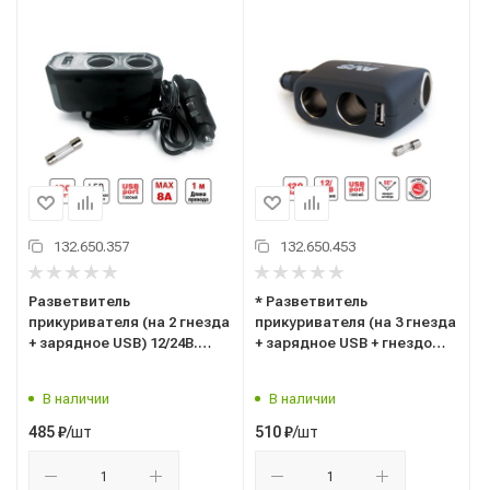
132.650.357
132.650.453
Разветвитель
* Разветвитель
прикуривателя (на 2 гнезда
прикуривателя (на 3 гнезда
+ зарядное USB) 12/24В.
+ зарядное USB + гнездо
"AVS" ("CS212U") 43255
прикуривателя) 12/24В.
"AVS" ("CS311U") 43264
В наличии
В наличии
/шт
/шт
485
₽
510
₽