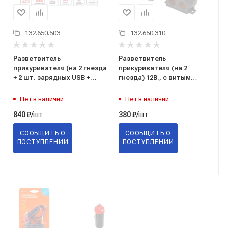
132.650.503
132.650.310
Разветвитель
Разветвитель
прикуривателя (на 2 гнезда
прикуривателя (на 2
+ 2 шт. зарядных USB +
гнезда) 12В., с витым
кнопка вкл/выкл.) 12/24В.
шнуром "AIRLINE" ("ASP-2-
"AVS" ("CS230U") A80922S
05")
Нет в наличии
Нет в наличии
/шт
/шт
840
₽
380
₽
СООБЩИТЬ О
СООБЩИТЬ О
ПОСТУПЛЕНИИ
ПОСТУПЛЕНИИ