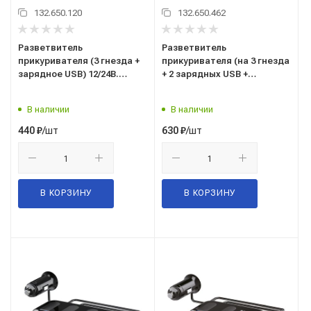
132.650.120
132.650.462
Разветвитель
Разветвитель
прикуривателя (3 гнезда +
прикуривателя (на 3 гнезда
зарядное USB) 12/24В.
+ 2 зарядных USB +
"AIRLINE" ("ASP-3U-07")
подсветка) 12/24В. "AVS"
("CS318U") A40862S
В наличии
В наличии
/шт
/шт
440
₽
630
₽
В КОРЗИНУ
В КОРЗИНУ