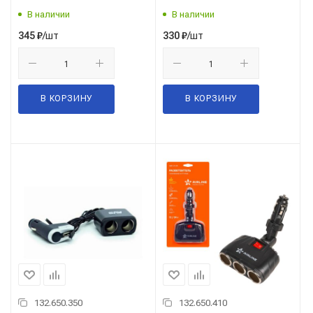
("CS205") 43745
В наличии
В наличии
/шт
/шт
345
₽
330
₽
В КОРЗИНУ
В КОРЗИНУ
132.650.350
132.650.410