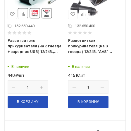
132.650.440
132.650.400
Разветвитель
Разветвитель
прикуривателя (на 3 гнезда
прикуривателя (на 3
+ зарядное USB) 12/24В.,
гнезда) 12/24В. "AVS"
поворотный ("AVS")
("CS301") 43234
("CS312U") 43265
В наличии
В наличии
/шт
/шт
440
₽
415
₽
В КОРЗИНУ
В КОРЗИНУ