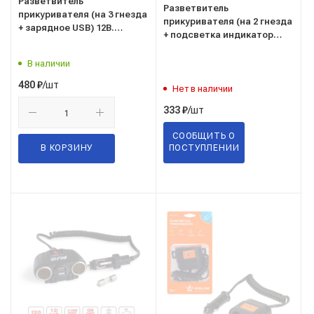
Разветвитель
Разветвитель
прикуривателя (на 3 гнезда
прикуривателя (на 2 гнезда
+ зарядное USB) 12В.
+ подсветка индикатор
"AIRLINE' ("ASP-3U-03")
сети) 12/24В. "AVS"
("CS203") 43226
В наличии
/шт
480
₽
Нет в наличии
/шт
333
₽
СООБЩИТЬ О
В КОРЗИНУ
ПОСТУПЛЕНИИ