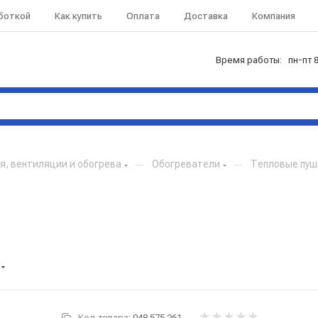
аботкой
Как купить
Оплата
Доставка
Компания
Время работы: пн-пт 8
, вентиляции и обогрева
—
Обогреватели
—
Тепловые пуш
Код товара:
048.575.261