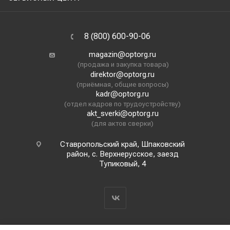
8 (800) 600-90-06
magazin@optorg.ru
(продажа и закупка товара)
direktor@optorg.ru
(приёмная, общие вопросы)
kadr@optorg.ru
(отдел кадров по трудоустройству)
akt_sverki@optorg.ru
(для актов сверки)
Ставропольский край, Шпаковский
район, с. Верхнерусское, заезд
Тупиковый, 4