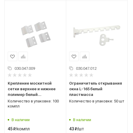
030.047.009
030.047.012
Крепление москитной
Ограничитель открывания
сетки верхнее и нижнее
окна L-165 белый
полимер белый
пластмасса
(комплект-4шт)
Количество в упаковке: 100
Количество в упаковке: 50 шт
компл
В наличии
В наличии
/компл
/шт
45
₽
43
₽