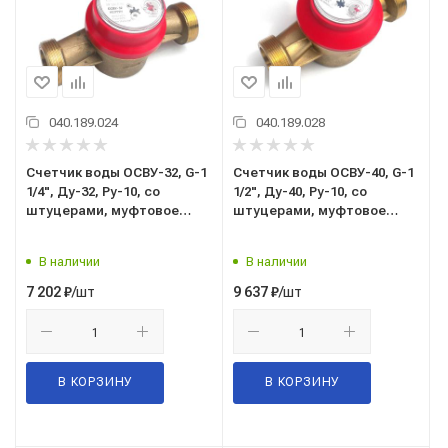
040.189.024
040.189.028
Счетчик воды ОСВУ-32, G-1
Счетчик воды ОСВУ-40, G-1
1/4", Ду-32, Ру-10, со
1/2", Ду-40, Ру-10, со
штуцерами, муфтовое
штуцерами, муфтовое
присоединение, г. Москва
присоединение, г. Москва
В наличии
В наличии
/шт
/шт
7 202
₽
9 637
₽
В КОРЗИНУ
В КОРЗИНУ