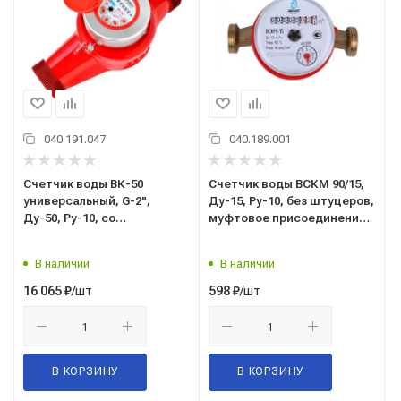
040.191.047
040.189.001
Счетчик воды ВК-50
Счетчик воды ВСКМ 90/15,
универсальный, G-2",
Ду-15, Ру-10, без штуцеров,
Ду-50, Ру-10, со
муфтовое присоединение,
штуцерами, муфтовое
г. Москва
присоединение, г. Санкт-
В наличии
В наличии
Петербург
/шт
/шт
16 065
₽
598
₽
В КОРЗИНУ
В КОРЗИНУ