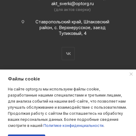
akt_sverki@optorg.ru
(для актов сверки)
Ставропольский край, Шпаковский
район, с. Верхнерусское, заезд
Тупиковый, 4
Файлы cookie
На сайте optorg.ru мы используем файлы cookie,
разработанные нашими специалистами и третьими лицами,
для анализа событий на нашем веб-сайте, что позволяет нам
2019 - 2026 © АО КПК "Ставропольстройопторг"
улучшать обслуживание и взаимодействие с пользователями.
Все права защищены
Продолжая работу с сайтом Вы соглашаетесь на обработку
ваших персональных данных. Более подробные сведения
смотрите в нашей
Политике конфиденциальности
.