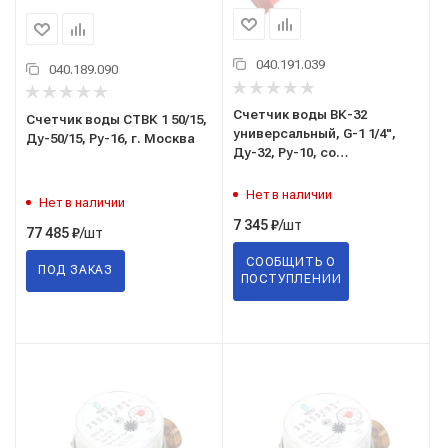
040.191.039
040.189.090
Счетчик воды ВК-32
Счетчик воды СТВК 1 50/15,
универсальный, G-1 1/4",
Ду-50/15, Ру-16, г. Москва
Ду-32, Ру-10, со
штуцерами, муфтовое
присоединение, г. Санкт-
Нет в наличии
Нет в наличии
Петербург
/шт
7 345
₽
/шт
77 485
₽
СООБЩИТЬ О
ПОД ЗАКАЗ
ПОСТУПЛЕНИИ