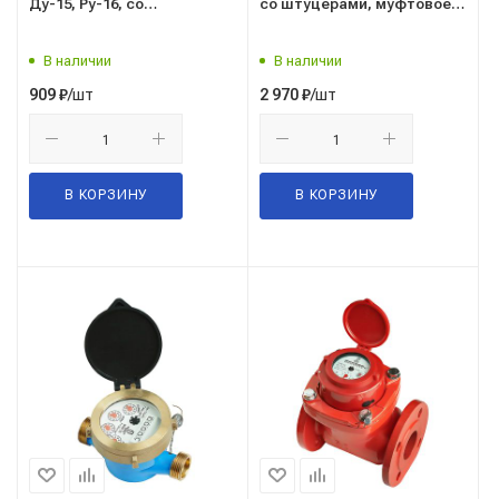
Ду-15, Ру-16, со
со штуцерами, муфтовое
штуцерами, муфтовое
присоединение, мокроход,
присоединение, г. Санкт-
г. Москва
В наличии
В наличии
Петербург
/шт
/шт
909
₽
2 970
₽
В КОРЗИНУ
В КОРЗИНУ