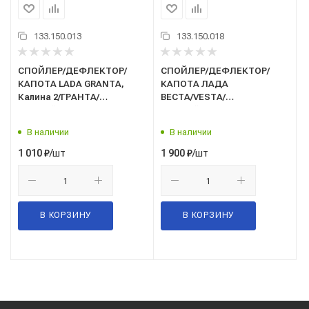
133.150.013
133.150.018
СПОЙЛЕР/ДЕФЛЕКТОР/
СПОЙЛЕР/ДЕФЛЕКТОР/
КАПОТА LADA GRANTA,
КАПОТА ЛАДА
Калина 2/ГРАНТА/
ВЕСТА/VESTA/
мухобойка/VG
мухобойка/18110308/LECAR/
В наличии
В наличии
/шт
/шт
1 010
₽
1 900
₽
В КОРЗИНУ
В КОРЗИНУ