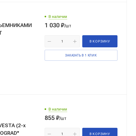
В наличии
1 030
₽
ДЪЕМНИКАМИ
/шт
XT
В КОРЗИНУ
ЗАКАЗАТЬ В 1 КЛИК
В наличии
855
₽
/шт
ESTA (2-х
TOGRAD"
В КОРЗИНУ