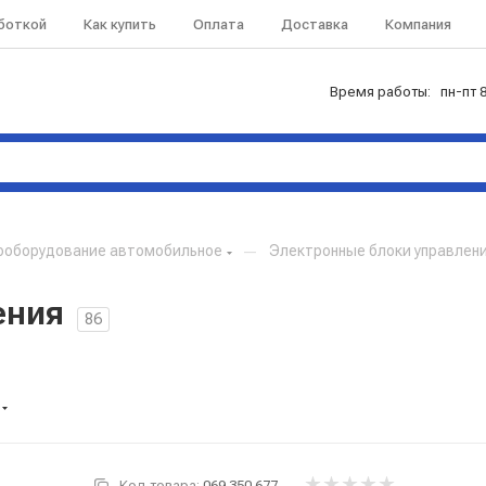
аботкой
Как купить
Оплата
Доставка
Компания
Время работы: пн-пт 8
ооборудование автомобильное
—
Электронные блоки управлен
ения
86
Код товара:
069.350.677