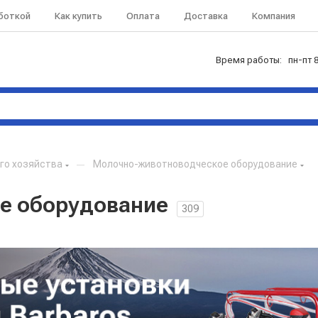
аботкой
Как купить
Оплата
Доставка
Компания
Время работы: пн-пт 8
го хозяйства
—
Молочно-животноводческое оборудование
е оборудование
309