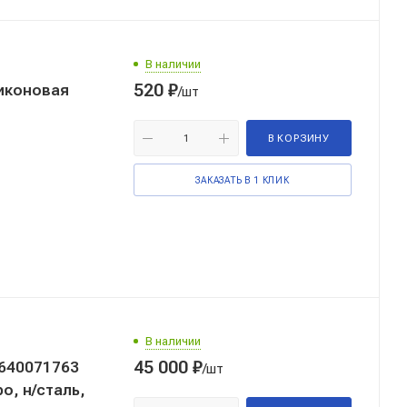
В наличии
520
₽
иконовая
/шт
В КОРЗИНУ
ЗАКАЗАТЬ В 1 КЛИК
В наличии
45 000
₽
640071763
/шт
о, н/сталь,