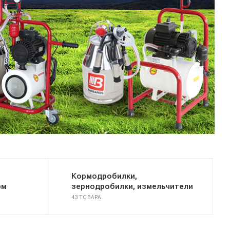
Кормодробилки,
рм
зернодробилки, измельчители
43 ТОВАРА