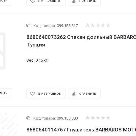
МОТР
В ИЗБРАННОЕ
СРАВНИТЬ
Код товара:
099.153.317
8680640073262 Стакан доильный BARBAROS MOTOR
Турция
Вес: 0.45 кг.
МОТР
В ИЗБРАННОЕ
СРАВНИТЬ
Код товара:
099.153.333
8680640114767 Глушитель BARBAROS MOT