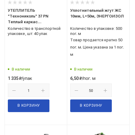
УТЕПЛИТЕЛЬ
Уплотнительный жгут ЖС
"Технониколь" 37 PN
10мм, L=50м, ЭНЕРГОИЗОЛ
Теплый каркас
10х1200*610*50мм
Количество в транспортной
Количество в упаковке: 500
(0,366м3/7,32м2) 15кг/м3
упаковке, шт: 40 упак
пог. м
Товар продается кратно 50
пог. м. Цена указана за 1 пог.
м
В наличии
В наличии
/упак
/пог. м
1 335
₽
6,50
₽
В КОРЗИНУ
В КОРЗИНУ