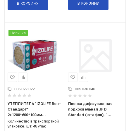
В КОРЗИНУ
В КОРЗИНУ
Новинка
005.027.022
005.038.048
УТЕПЛИТЕЛЬ "IZOLIFE Вент
Пленка диффузионная
Стандарт"
подкровельная JF D
2х1200*600*100мм
Standart (ютафол), 1
(0,144м3/1,44м2) 80 кг/м3
рул.-75м2, 110 гр/м2
Количество в транспортной
упаковке, шт: 48 упак