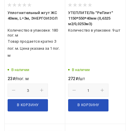
Уплотнительный жгут ЖС
УТЕПЛИТЕЛЬ "РеПлит"
40мм, L=3м, ЭНЕРГОИЗОЛ
1150*550*40мм (0,6325
м2/0,0253м3)
Количество в упаковке: 180
Количество в упаковке: 9 шт
пог. м
Товар продается кратно 3
пог. м. Цена указана за 1 пог.
м
В наличии
В наличии
/пог. м
/шт
23
₽
272
₽
В КОРЗИНУ
В КОРЗИНУ