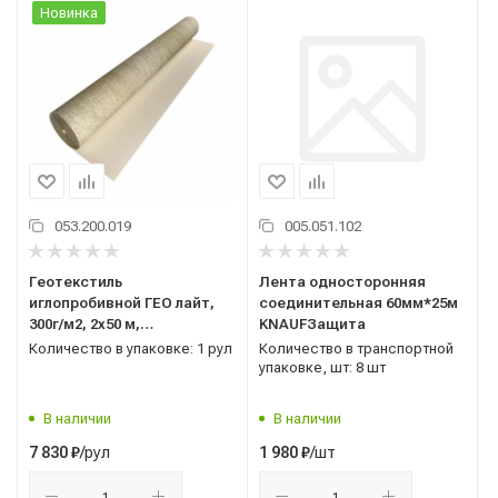
Новинка
053.200.019
005.051.102
Геотекстиль
Лента односторонняя
иглопробивной ГЕО лайт,
соединительная 60мм*25м
300г/м2, 2x50 м,
KNAUFЗащита
ТехноНИКОЛЬ, Россия
Количество в упаковке: 1 рул
Количество в транспортной
упаковке, шт: 8 шт
В наличии
В наличии
/рул
/шт
7 830
₽
1 980
₽