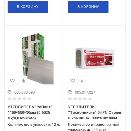
В КОРЗИНУ
В КОРЗИНУ
005.033.090
005.017.027
УТЕПЛИТЕЛЬ "РеПлит"
УТЕПЛИТЕЛЬ
1150*550*30мм (0,6325
"Технониколь" 34 PN Стены
м2/0,018975м3)
и крыши 4х1000*610*100мм
(0,244м3/2,44м2) 20кг/м3
Количество в упаковке: 12 л.
Количество в транспортной
упаковке, шт: 44 упак