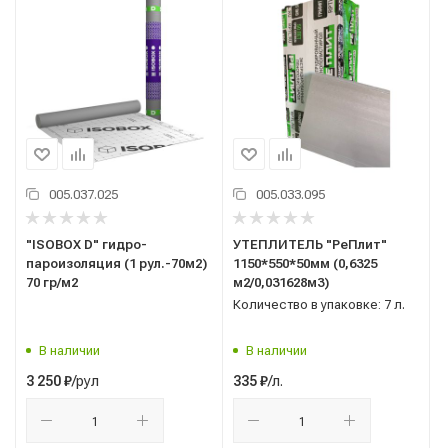
005.037.025
005.033.095
"ISOBOX D" гидро-
УТЕПЛИТЕЛЬ "РеПлит"
пароизоляция (1 рул.-70м2)
1150*550*50мм (0,6325
70 гр/м2
м2/0,031628м3)
Количество в упаковке: 7 л.
В наличии
В наличии
/рул
/л.
3 250
₽
335
₽