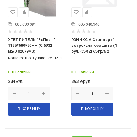
005.033.091
005.040.340
УТЕПЛИТЕЛЬ "РеПлит"
"ОНИКС А Стандарт"
1185*580*30мм (0,6932
ветро-влагозащита (1
м2/0,02079м3)
рул.-35м2) 65 гр/м2
Количество в упаковке: 13 л.
В наличии
В наличии
/л.
/рул
234
₽
893
₽
В КОРЗИНУ
В КОРЗИНУ