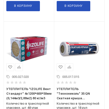
В КОРЗИНУ
В КОРЗИНУ
005.027.020
005.017.015
УТЕПЛИТЕЛЬ "IZOLIFE Вент
УТЕПЛИТЕЛЬ
Стандарт" 4х1200*600*50мм
"Технониколь" 35 QN
(0,144м3/2,88м2) 80 кг/м3
Скатная крыша
1х3900*1200*150мм
Количество в транспортной
Количество в транспортной
(0,702м3/4,68м2) 20кг/м3
упаковке, шт: 48 упак
упаковке, шт: 18 рул