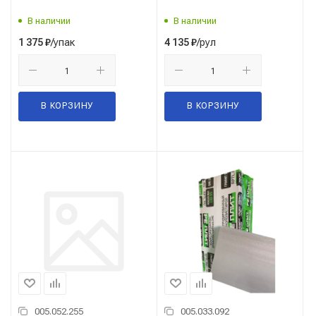
В наличии
В наличии
/упак
/рул
1 375
₽
4 135
₽
В КОРЗИНУ
В КОРЗИНУ
005.052.255
005.033.092