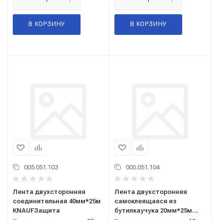
В КОРЗИНУ
В КОРЗИНУ
005.051.103
005.051.104
Лента двухсторонняя
Лента двухсторонняя
соединительная 40мм*25м
самоклеящаяся из
KNAUFЗащита
бутилкаучука 20мм*25м
KNAUFЗащита