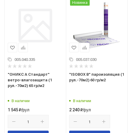
Новинка
005.040.335
005.037.030
"ОНИКС А Стандарт"
"ISOBOX В" пароизоляция (1
ветро-влагозащита (1
рул.-70м2) 60 гр/м2
рул.-70м2) 65 гр/м2
В наличии
В наличии
/рул
/рул
1 545
₽
2 240
₽