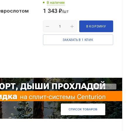
В наличии
1 343
₽
 еврослотом
/шт
В КОРЗИНУ
ЗАКАЗАТЬ В 1 КЛИК
Реклама ⋮