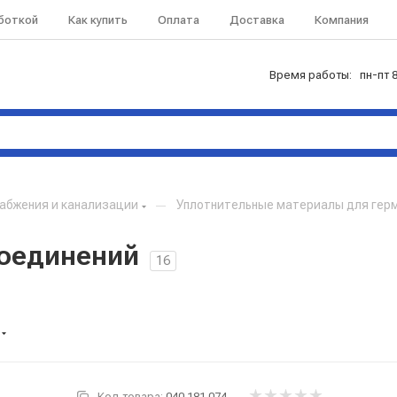
аботкой
Как купить
Оплата
Доставка
Компания
Время работы: пн-пт 8
абжения и канализации
—
Уплотнительные материалы для гер
соединений
16
Код товара:
040.181.074