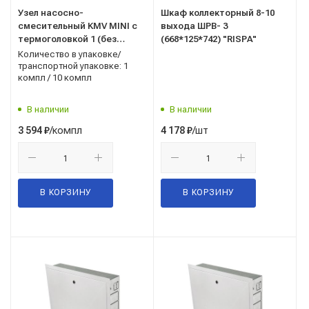
Узел насосно-
Шкаф коллекторный 8-10
смесительный KMV MINI с
выхода ШРВ- 3
термоголовкой 1 (без
(668*125*742) "RISPA"
насоса, без кронштейна)
Количество в упаковке/
транспортной упаковке: 1
компл / 10 компл
В наличии
В наличии
/компл
/шт
3 594
₽
4 178
₽
В КОРЗИНУ
В КОРЗИНУ