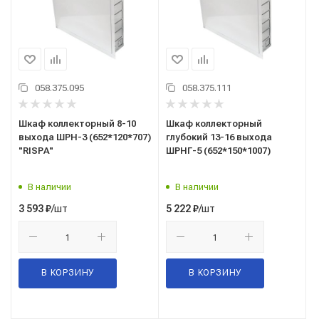
058.375.095
058.375.111
Шкаф коллекторный 8-10
Шкаф коллекторный
выхода ШРН-3 (652*120*707)
глубокий 13-16 выхода
"RISPA"
ШРНГ-5 (652*150*1007)
В наличии
В наличии
/шт
/шт
3 593
₽
5 222
₽
В КОРЗИНУ
В КОРЗИНУ