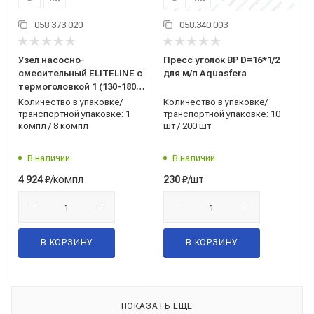
058.373.020
058.340.003
Узел насосно-
Пресс уголок ВР D=16*1/2
смесительный ELITELINE с
для м/п Aquasfera
термоголовкой 1 (130-180
мм без насоса)
Количество в упаковке/
Количество в упаковке/
транспортной упаковке: 1
транспортной упаковке: 10
компл / 8 компл
шт / 200 шт
В наличии
В наличии
/компл
/шт
4 924
₽
230
₽
В КОРЗИНУ
В КОРЗИНУ
ПОКАЗАТЬ ЕЩЕ