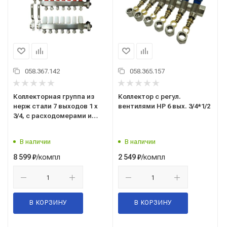
058.367.142
058.365.157
Коллекторная группа из
Коллектор с регул.
нерж стали 7 выходов 1 х
вентилями НР 6 вых. 3/4*1/2
3/4, с расходомерами и
дренажным краном
В наличии
В наличии
/компл
/компл
8 599
₽
2 549
₽
В КОРЗИНУ
В КОРЗИНУ