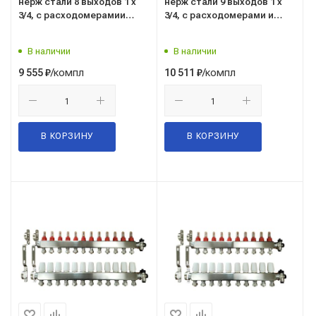
нерж стали 8 выходов 1 х
нерж стали 9 выходов 1 х
3/4, с расходомерамии
3/4, с расходомерами и
дренажным краном
дренажным краном
В наличии
В наличии
/компл
/компл
9 555
₽
10 511
₽
В КОРЗИНУ
В КОРЗИНУ