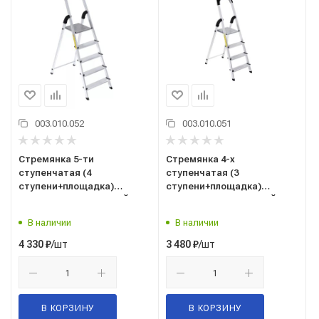
003.010.052
003.010.051
Стремянка 5-ти
Стремянка 4-х
ступенчатая (4
ступенчатая (3
ступени+площадка)
ступени+площадка)
АЛЮМИНИЕВАЯ САРАЙЛЫ-
АЛЮМИНИЕВАЯ САРАЙЛЫ-
М, Россия ТУ 9693-002-
М, Россия ТУ 9693-002-
В наличии
В наличии
51298946-2009
51298946-2009
/шт
/шт
4 330
₽
3 480
₽
В КОРЗИНУ
В КОРЗИНУ