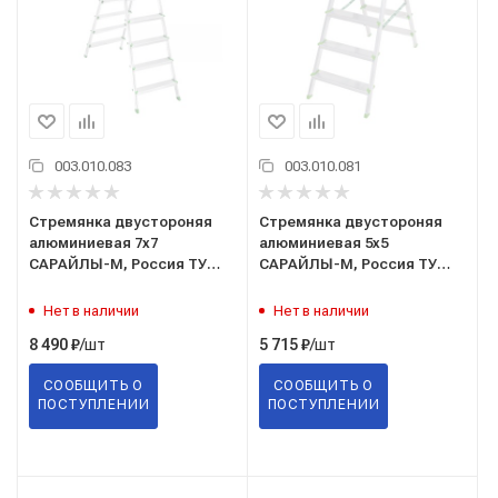
003.010.083
003.010.081
Стремянка двустороняя
Стремянка двустороняя
алюминиевая 7х7
алюминиевая 5х5
САРАЙЛЫ-М, Россия ТУ
САРАЙЛЫ-М, Россия ТУ
9693-002-51298946-2009
9693-002-51298946-2009
Нет в наличии
Нет в наличии
/шт
/шт
8 490
₽
5 715
₽
СООБЩИТЬ О
СООБЩИТЬ О
ПОСТУПЛЕНИИ
ПОСТУПЛЕНИИ