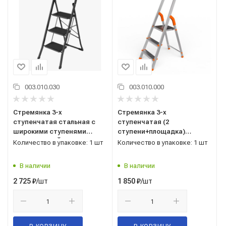
003.010.030
003.010.000
Стремянка 3-х
Стремянка 3-х
ступенчатая стальная с
ступенчатая (2
широкими ступенями
ступени+площадка)
черная САРАЙЛЫ-М
стальная Европа
Количество в упаковке: 1 шт
Количество в упаковке: 1 шт
САРАЙЛЫ-М, Россия ТУ
9693-002-51298946-2009
В наличии
В наличии
/шт
/шт
2 725
₽
1 850
₽