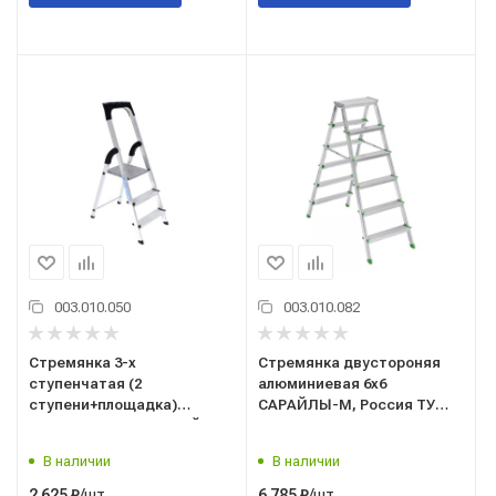
003.010.050
003.010.082
Стремянка 3-х
Стремянка двустороняя
ступенчатая (2
алюминиевая 6х6
ступени+площадка)
САРАЙЛЫ-М, Россия ТУ
АЛЮМИНИЕВАЯ САРАЙЛЫ-
9693-002-51298946-2009
М, Россия ТУ 9693-002-
В наличии
В наличии
51298946-2009
/шт
/шт
2 625
₽
6 785
₽