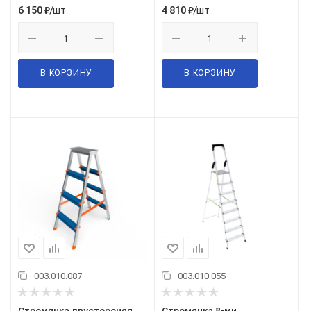
/шт
/шт
6 150
₽
4 810
₽
В КОРЗИНУ
В КОРЗИНУ
003.010.087
003.010.055
Стремянка двустороняя
Стремянка 8-ми