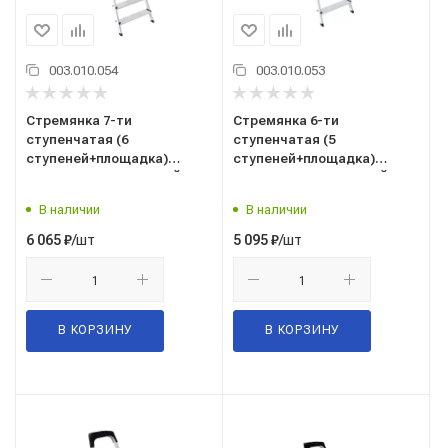
003.010.054
003.010.053
Стремянка 7-ти
Стремянка 6-ти
ступенчатая (6
ступенчатая (5
ступеней+площадка)
ступеней+площадка)
АЛЮМИНИЕВАЯ САРАЙЛЫ-
АЛЮМИНИЕВАЯ САРАЙЛЫ-
М, Россия ТУ 9693-002-
М, Россия ТУ 9693-002-
В наличии
В наличии
51298946-2009
51298946-2009
/шт
/шт
6 065
₽
5 095
₽
В КОРЗИНУ
В КОРЗИНУ