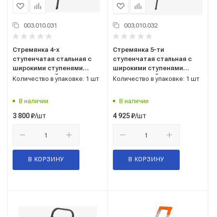
003.010.031
003.010.032
Стремянка 4-х
Стремянка 5-ти
ступенчатая стальная с
ступенчатая стальная с
широкими ступенями
широкими ступенями
черная САРАЙЛЫ-М
черная САРАЙЛЫ-М
Количество в упаковке: 1 шт
Количество в упаковке: 1 шт
В наличии
В наличии
/шт
/шт
3 800
₽
4 925
₽
В КОРЗИНУ
В КОРЗИНУ