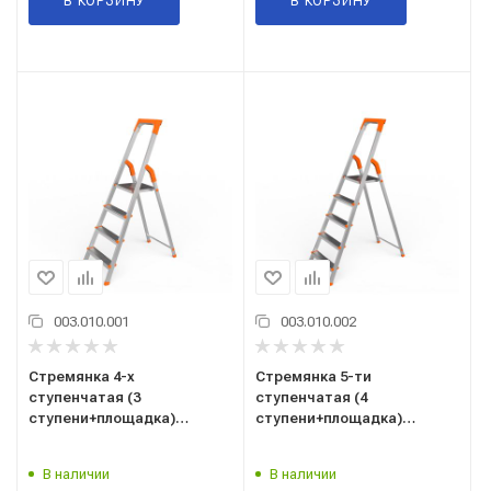
В КОРЗИНУ
В КОРЗИНУ
003.010.001
003.010.002
Стремянка 4-х
Стремянка 5-ти
ступенчатая (3
ступенчатая (4
ступени+площадка)
ступени+площадка)
стальная Европа
стальная Европа
САРАЙЛЫ-М, Россия ТУ
САРАЙЛЫ-М, Россия ТУ
В наличии
В наличии
9693-002-51298946-2009
9693-002-51298946-2009