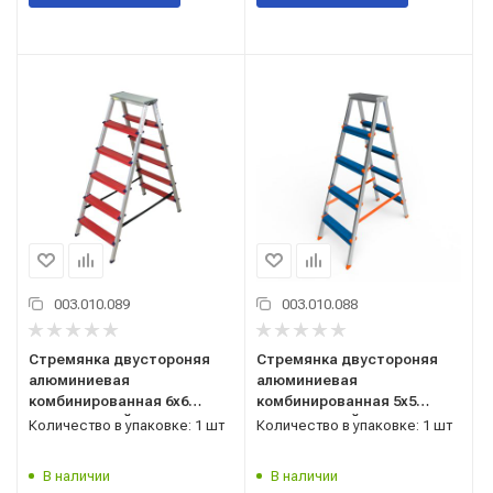
003.010.089
003.010.088
Стремянка двустороняя
Стремянка двустороняя
алюминиевая
алюминиевая
комбинированная 6х6
комбинированная 5х5
КОЛОР САРАЙЛЫ-М,
КОЛОР САРАЙЛЫ-М,
Количество в упаковке: 1 шт
Количество в упаковке: 1 шт
Россия ТУ 9693-002-
Россия ТУ 9693-002-
51298946-2009
51298946-2009
В наличии
В наличии