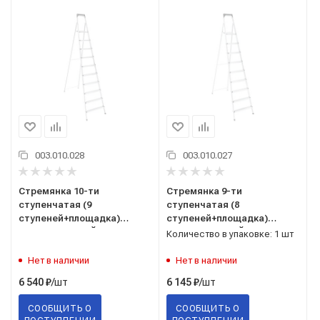
003.010.028
003.010.027
Стремянка 10-ти
Стремянка 9-ти
ступенчатая (9
ступенчатая (8
ступеней+площадка)
ступеней+площадка)
стальная САРАЙЛЫ-М,
стальная САРАЙЛЫ-М,
Количество в упаковке: 1 шт
Россия ТУ 9693-002-
Россия ТУ 9693-002-
51298946-2009
51298946-2009
Нет в наличии
Нет в наличии
/шт
/шт
6 540
₽
6 145
₽
СООБЩИТЬ О
СООБЩИТЬ О