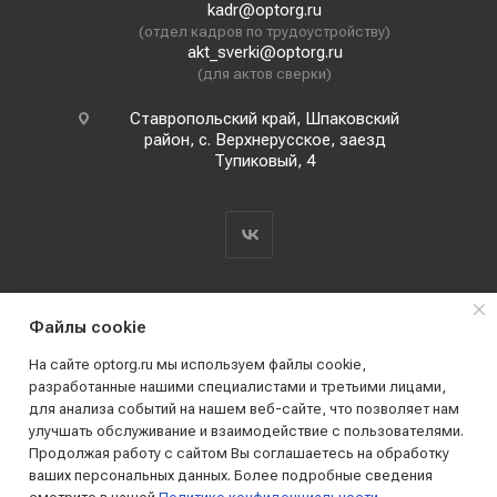
kadr@optorg.ru
(отдел кадров по трудоустройству)
akt_sverki@optorg.ru
(для актов сверки)
Ставропольский край, Шпаковский
район, с. Верхнерусское, заезд
Тупиковый, 4
Файлы cookie
На сайте optorg.ru мы используем файлы cookie,
разработанные нашими специалистами и третьими лицами,
для анализа событий на нашем веб-сайте, что позволяет нам
2019 - 2026 © АО КПК "Ставропольстройопторг"
улучшать обслуживание и взаимодействие с пользователями.
Все права защищены
Продолжая работу с сайтом Вы соглашаетесь на обработку
ваших персональных данных. Более подробные сведения