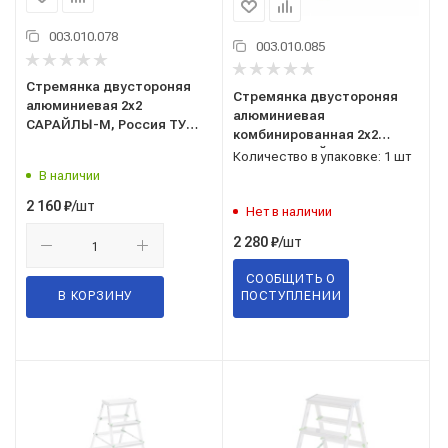
003.010.078
003.010.085
Стремянка двустороняя
Стремянка двустороняя
алюминиевая 2х2
алюминиевая
САРАЙЛЫ-М, Россия ТУ
комбинированная 2х2
9693-002-51298946-2009
КОЛОР САРАЙЛЫ-М,
Количество в упаковке: 1 шт
Россия ТУ 9693-002-
В наличии
51298946-2009
/шт
2 160
₽
Нет в наличии
/шт
2 280
₽
СООБЩИТЬ О
В КОРЗИНУ
ПОСТУПЛЕНИИ