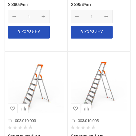
/шт
/шт
2 380
₽
2 895
₽
В КОРЗИНУ
В КОРЗИНУ
003.010.003
003.010.005
Стремянка 6-ти
Стремянка 8-ми